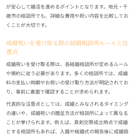
が安心して婚活を進めるポイントとなります。地元・千
注意点
歳市の相談所でも、詳細な費用や祝い内容を比較してお
結婚相談所ごとの成婚祝い金比較ポイント
くことが大切です。
結婚相談所で成婚祝い金がもらえるパター
ン
成婚祝いを受け取る際の結婚相談所ルールと注
トラブル回避へ！成婚祝い受け取りのコツ
意点
結婚相談所の成婚祝いでよくあるトラブル
成婚祝いを受け取る際は、各結婚相談所が定めるルール
例と対策
や規約に従う必要があります。多くの相談所では、成婚
成婚祝いを安心して受け取る結婚相談所の
料の支払い時期やお祝いの受け取り方法が明記されてお
選び方
り、事前に書面で確認することが求められます。
相談所規約を守って成婚祝いを受け取るポ
代表的な注意点としては、成婚とみなされるタイミング
イント
の違いや、成婚祝いの贈呈方法が相談所によって異なる
成婚祝い時の結婚相談所との正しいやり取
ことが挙げられます。例えば、真剣交際成立時点で成婚
り方法
とする相談所もあれば、入籍や結婚式の報告後に成婚扱