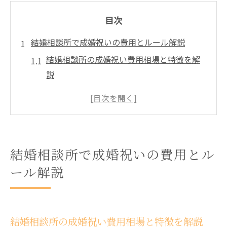
目次
結婚相談所で成婚祝いの費用とルール解説
結婚相談所の成婚祝い費用相場と特徴を解
説
成婚祝いを受け取る際の結婚相談所ルール
と注意点
結婚相談所選びで知っておきたい費用の内
訳
結婚相談所で成婚祝いの費用とル
成婚祝い時に結婚相談所で多いトラブル事
ール解説
例
結婚相談所ごとの成婚祝い規約違いと対策
安心して結婚相談所を利用するための注意点
結婚相談所の成婚祝い費用相場と特徴を解説
結婚相談所で安心して活動するためのチェ