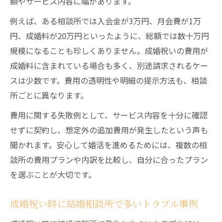
額やサービス内容に幅があります。
成婚祝い時に結婚相談所で注意すべきルー
ル
例えば、ある相談所では入会金が3万円、月会費が1万
円、成婚料が20万円といったように、総額では数十万円
結婚相談所の規約違反を避ける実践ポイン
規模になることも珍しくありません。成婚祝いの費用が
ト
成婚料に含まれている場合も多く、別途請求されるケー
成婚祝いでトラブルを防ぐ結婚相談所の手
スは少数です。費用の透明性や明細の提示方法も、相談
順
所ごとに異なります。
結婚相談所で安心して成婚祝いを受け取る
手続き
費用に関する失敗例として、サービス内容を十分に確認
せずに契約し、想定外の追加費用が発生したという声も
聞かれます。安心して婚活を進めるためには、複数の相
談所の費用プランや内訳を比較し、自分に合ったプラン
を選ぶことが大切です。
成婚祝い時に結婚相談所で多いトラブル事例