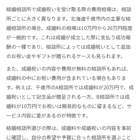
ック項目
結婚相談所で成婚祝いを受け取る際の費用相場は、相談
結婚相談所の成婚祝いルールを事前に確認
所ごとに大きく異なります。北海道千歳市内の主要な結
しよう
婚相談所の場合、成婚料の相場は10万円から20万円程度
が一般的です。これは成婚が成立した際に支払う成功報
女性が結婚相談所で安心できるサポート内
酬の一種であり、相談所によっては成婚祝いとして追加
容
のお祝い金やギフトが贈られるケースも見られます。
成婚祝いをめぐる結婚相談所のトラブルを
防ぐ方法
また、成婚祝いの内容や費用が無料の相談所もあれば、
成婚料の中にお祝い費用が含まれている場合もありま
相談所ごとの規約違反を避ける実践的アド
す。例えば、千歳市のA相談所では成婚料が20万円で、成
バイス
婚祝いとして記念品が贈呈される一方、B相談所では成
成婚祝い金がもらえる結婚相談所の特徴
婚料が10万円でお祝いは簡易的なものに留まるなど、サ
成婚祝い金を提供する結婚相談所の選び方
ービス内容に差があるのが特徴です。
結婚相談所で成婚祝い金を受け取る条件と
結婚相談所選びの際は、成婚料や成婚祝いの内容を事前
流れ
に確認し、自分の希望や予算に合った相談所を選ぶこと
成婚祝い金がある結婚相談所のメリットと