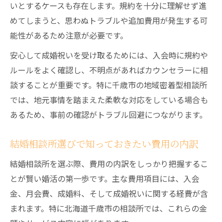
成婚祝い金トラブルを防ぐための注意点
いとするケースも存在します。規約を十分に理解せず進
成婚料が心配な方へ千歳周辺で知るべき情報
めてしまうと、思わぬトラブルや追加費用が発生する可
千歳周辺の結婚相談所で成婚料相場を知る
能性があるため注意が必要です。
方法
安心して成婚祝いを受け取るためには、入会時に規約や
結婚相談所の成婚料が気になる方の賢い選
ルールをよく確認し、不明点があればカウンセラーに相
択術
談することが重要です。特に千歳市の地域密着型相談所
成婚料ゼロの結婚相談所を見極めるポイン
では、地元事情を踏まえた柔軟な対応をしている場合も
ト
あるため、事前の確認がトラブル回避につながります。
千歳で成婚料を抑える結婚相談所の探し方
結婚相談所選びで知っておきたい費用の内訳
成婚料の不安を解消できる結婚相談所の特
徴
結婚相談所を選ぶ際、費用の内訳をしっかり把握するこ
規約違反を避ける成婚祝いの正しい手順
とが賢い婚活の第一歩です。主な費用項目には、入会
金、月会費、成婚料、そして成婚祝いに関する経費が含
結婚相談所の規約を守る成婚祝い受け取り
まれます。特に北海道千歳市の相談所では、これらの金
方法