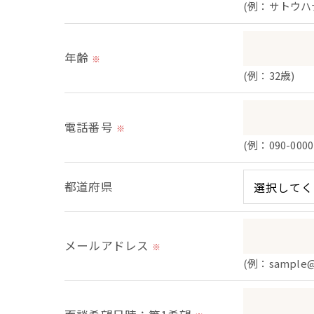
(例：サトウハ
＜個人情報の安全管理＞
当社では、個人情報の漏洩等がなされない
年齢
※
＜個人情報を与えなかった場合に生じる結
(例：32歳)
必要な情報を頂けない場合は、それに対応
電話番号
※
＜個人情報の開示･訂正・削除･利用停止の
(例：090-0000
当社では、お客様の個人情報の開示･訂正･
ご本人である事を確認のうえ、対応させて
都道府県
個人情報の開示･訂正･削除・利用停止の具
メールアドレス
※
(例：sample@