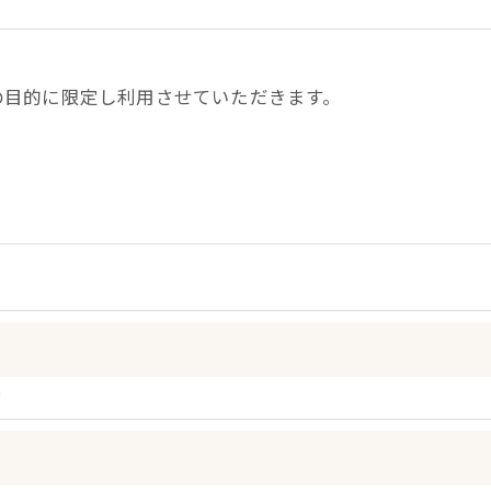
の目的に限定し利用させていただきます。
令に定められた場合を除き、
はいたしません。
)
おいて、個人情報を外部に委託する場合があります。
約等の措置をとり、適切な監督を行います。