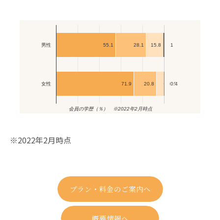
55.1
28.1
15.8
1
1
男性
71.9
20.8
6.9
6.9
0.4
0.4
女性
会員の学歴（％） ※2022年2月時点
※2022年2月時点
プラン・料金のご案内へ
概要情報へ