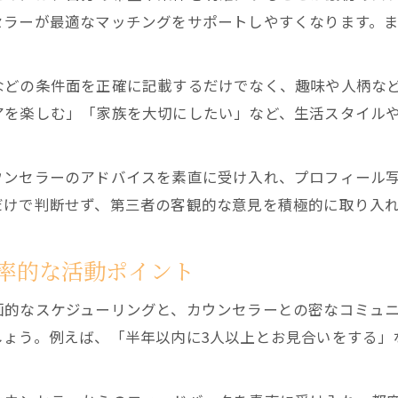
年収や容姿で自信を持てる男性の婚活成功事例
セラーが最適なマッチングをサポートしやすくなります。
初めての結婚相談所選びなら男性に有利な理由も紹介
結婚相談所は男性にどんな有利な点があるのか解説
などの条件面を正確に記載するだけでなく、趣味や人柄な
男性が結婚相談所を選ぶ際に意識したいポイント
アを楽しむ」「家族を大切にしたい」など、生活スタイル
結婚相談所で男性が有利になる年代や条件の特徴
初めての男性が安心して選べる結婚相談所の基準
ウンセラーのアドバイスを素直に受け入れ、プロフィール
結婚相談所で男性優位になる背景と成功のカギ
だけで判断せず、第三者の客観的な意見を積極的に取り入
男性こそ知りたい成婚率アップの実践テクニック
結婚相談所で男性の成婚率を上げる具体的な方法
率的な活動ポイント
成婚率アップのため男性が意識したい婚活の流れ
画的なスケジューリングと、カウンセラーとの密なコミュ
結婚相談所で男性が避けたい失敗パターンとは
しょう。例えば、「半年以内に3人以上とお見合いをする」
男性が成婚を目指すために重要な相談所活用術
結婚相談所で男性が結果を出すための行動計画