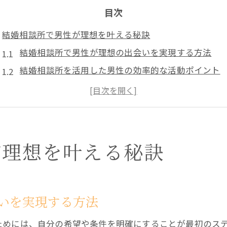
目次
結婚相談所で男性が理想を叶える秘訣
結婚相談所で男性が理想の出会いを実現する方法
結婚相談所を活用した男性の効率的な活動ポイント
結婚相談所で男性が抱える不安とその解決策を解説
結婚相談所にいる男性の特徴と理想の相手像の見つ
結婚相談所で男性が失敗しないための心構えとは
年収や容姿を活かす男性婚活術を徹底解説
が理想を叶える秘訣
結婚相談所で男性の年収と容姿を活かす自己PR術
男性が結婚相談所で年収を武器にするための工夫
結婚相談所で好印象を与える男性の容姿・服装のコ
いを実現する方法
男性のスペックを最大限に伝える結婚相談所の戦略
ためには、自分の希望や条件を明確にすることが最初のス