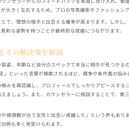
カウンセラーからのフィードバックを素直に受け入れ、都
結婚相談所を効率よく活用する男性の特徴とは
象が大きく左右するため、プロの写真撮影やファッション
結婚相談所を効率活用する男性によく見られる特徴
ことで、理想の相手と出会える確率が高まります。しかし
結婚相談所で効率よく成果を出す男性の行動習慣
、真剣な姿勢を持つことが最終的な成婚につながります。
男性が結婚相談所で効率化を図るための工夫と戦略
結婚相談所で男性が実践する成果を高めるポイント
とその解決策を解説
効率重視の男性が陥りやすい結婚相談所での落とし
相談所で成功するための自己改善ポイントまとめ
や容姿、年齢など自分のスペックで本当に相手が見つかる
不足」といった言葉が検索されるほど、競争や条件面の悩み
結婚相談所で男性が伸ばしたい自己改善ポイント
男性が結婚相談所で見直すべき自分磨きのコツ
の強みを再認識し、プロフィールでしっかりアピールする
伝えましょう。また、カウンセラーに相談することで、第
結婚相談所で男性が意識すべき清潔感アップ術
成功する男性が実践する結婚相談所での自己分析
結婚相談所で男性が成長できるフィードバック活用
味や価値観が合う女性と出会い成婚した」という声もあり
成功例も多く見受けられます。