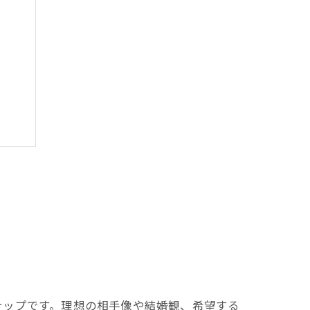
け方
ツ
テップです。理想の相手像や結婚観、希望する