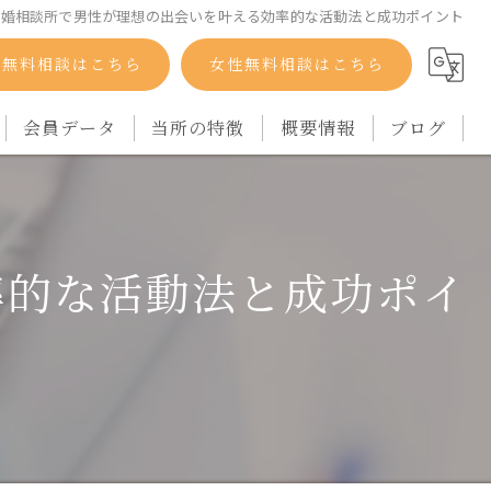
結婚相談所で男性が理想の出会いを叶える効率的な活動法と成功ポイント
性無料相談はこちら
女性無料相談はこちら
会員データ
当所の特徴
概要情報
ブログ
自衛隊
コラム
バツイチ
率的な活動法と成功ポイ
シングルマザー
再婚
アラフォー