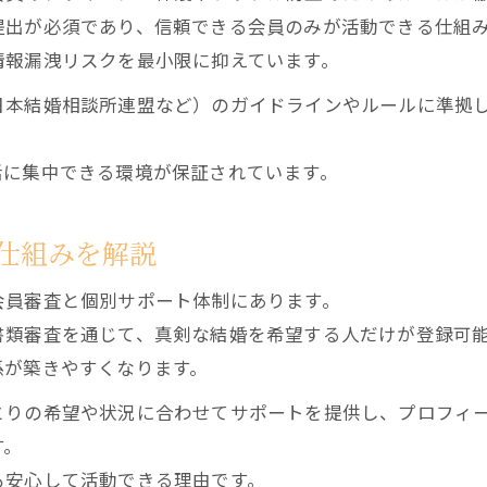
結婚相談所の仕組みを支えるスタッフの声とは
提出が必須であり、信頼できる会員のみが活動できる仕組
信頼できるサポート体制の特徴に迫る
情報漏洩リスクを最小限に抑えています。
結婚相談所が提供する信頼のサポートとは
日本結婚相談所連盟など）のガイドラインやルールに準拠
サポート体制の特徴が結婚相談所の安心感に
結婚相談所の信頼できるサポート体制の大切さ
活に集中できる環境が保証されています。
結婚相談所サポート体制の特徴を徹底比較
結婚相談所のサポート体制が選ばれる理由
仕組みを解説
ルール違反を防ぐ結婚相談所の工夫とは
会員審査と個別サポート体制にあります。
結婚相談所が行うルール違反防止対策の全貌
書類審査を通じて、真剣な結婚を希望する人だけが登録可
結婚相談所の体制でルール違反を防ぐ仕組み
係が築きやすくなります。
結婚相談所が安全に活動できる工夫とは何か
とりの希望や状況に合わせてサポートを提供し、プロフィ
ルール違反を未然に防ぐ結婚相談所の工夫
す。
結婚相談所体制の工夫で安心な婚活を実現
も安心して活動できる理由です。