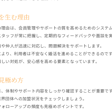
安全な婚活へ導くサポート体制の全貌
結婚相談所のサポート体制が安全な婚活を支える
を生む理由
結婚相談所の体制で安心して婚活に臨める理由
の理由は、会員管理やサポートの質を高めるためのシステ
結婚相談所の全体的なサポート体制を解説
スタッフが常に把握し、定期的なフィードバックや面談を
結婚相談所が安全な婚活を提供する仕組み
口や仲人が迅速に対応し、問題解決をサポートします。
結婚相談所のサポート体制が活動を円滑にする
により、利用者は不安なく婚活を進めることができるので
複数連盟利用による結婚相談所の利点
厳しい対処が、安心感を高める要素となっています。
結婚相談所連盟の体制がもたらす出会いの広がり
複数連盟加盟の結婚相談所で婚活の幅が広がる
見極め方
結婚相談所の連盟利用がサポート体制強化に繋が
結婚相談所連盟の特徴を活かした体制の利点
は、体制やサポート内容をしっかり確認することが重要で
業界団体への加盟状況をチェックしましょう。
結婚相談所の体制と連盟活用のメリットを解説
フォローアップの頻度も見極めポイントです。