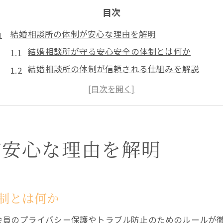
目次
結婚相談所の体制が安心な理由を解明
結婚相談所が守る安心安全の体制とは何か
結婚相談所の体制が信頼される仕組みを解説
結婚相談所の内部体制が安心感を生む理由
結婚相談所を選ぶ安心な体制の見極め方
結婚相談所で感じる安全な婚活環境の特徴
スタッフの本音で見る結婚相談所の仕組み
が安心な理由を解明
スタッフ本音が語る結婚相談所の体制の裏側
結婚相談所スタッフの役割とサポート内容に迫る
結婚相談所スタッフが実感する仕組みの強み
制とは何か
結婚相談所スタッフと本音で話せる安心体制
会員のプライバシー保護やトラブル防止のためのルールが