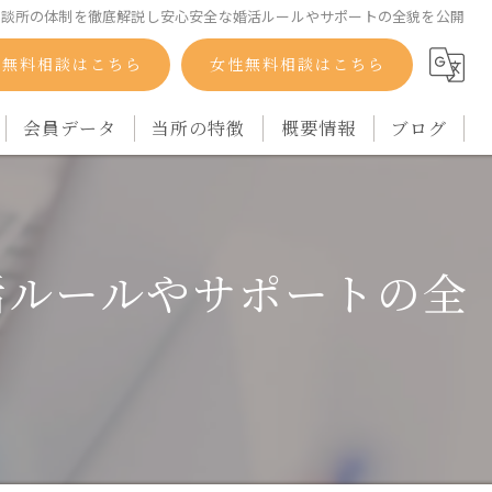
相談所の体制を徹底解説し安心安全な婚活ルールやサポートの全貌を公開
性無料相談はこちら
女性無料相談はこちら
会員データ
当所の特徴
概要情報
ブログ
自衛隊
コラム
バツイチ
活ルールやサポートの全
シングルマザー
再婚
アラフォー