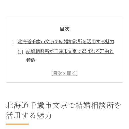
目次
北海道千歳市文京で結婚相談所を活用する魅力
結婚相談所が千歳市文京で選ばれる理由と
特徴
婚活の第一歩に結婚相談所を利用するメリ
ット
千歳市で結婚相談所を活用した出会いの増
やし方
北海道千歳市文京で結婚相談所を
結婚相談所で理想の相手像を明確にするコ
活用する魅力
ツ
結婚相談所と婚活イベントの違いを知ろう