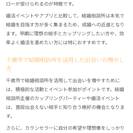
ローが受けられるのが特徴です。
婚活イベントやセミナーを結婚相談所と併
婚活イベントやアプリと比較して、結婚相談所は本気で
用しよう
結婚を目指す方が多く集まるため、成婚への近道となり
カウンセラーと二人三脚で婚活を進めるコ
ます。早期に理想の相手とカップリングしたい方や、効
ツ
率よく婚活を進めたい方には特におすすめです。
カウンセラーと歩む幸せな結婚相談所の体験談
結婚相談所のカウンセラーが支える婚活体
千歳市で結婚相談所を活用した出会いの増やし
験談
方
カウンセラーとの信頼関係が成功のカギと
千歳市で結婚相談所を活用して出会いを増やすために
なる理由
は、積極的な活動とイベント参加がポイントです。結婚
成婚までを導く結婚相談所での実際のサポ
相談所主催のカップリングパーティーや婚活イベント
ート例
は、普段出会えない相手と知り合う絶好の機会となりま
相談しやすい結婚相談所のカウンセリング
す。
体験
さらに、カウンセラーに自分の希望や理想像をしっかり
カウンセラーのアドバイスで変わる婚活の