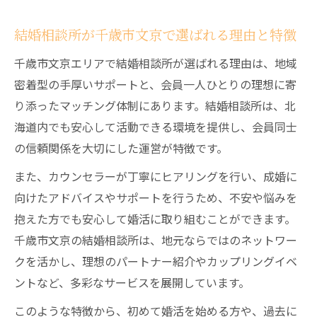
理想の出会いを目指すなら結婚相談所の選び方
結婚相談所が千歳市文京で選ばれる理由と特徴
を解説
結婚相談所を選ぶ際に重視すべきポイント
千歳市文京エリアで結婚相談所が選ばれる理由は、地域
千歳市で理想の結婚相談所に出会うために
密着型の手厚いサポートと、会員一人ひとりの理想に寄
り添ったマッチング体制にあります。結婚相談所は、北
結婚相談所のカウンセラー選びのコツと注
海道内でも安心して活動できる環境を提供し、会員同士
意点
の信頼関係を大切にした運営が特徴です。
希望条件に合う結婚相談所の探し方ガイド
また、カウンセラーが丁寧にヒアリングを行い、成婚に
口コミや評判を活かした結婚相談所の比較
向けたアドバイスやサポートを行うため、不安や悩みを
方法
抱えた方でも安心して婚活に取り組むことができます。
結婚相談所によるカップリング成功の秘訣とは
千歳市文京の結婚相談所は、地元ならではのネットワー
結婚相談所で成功カップリングを実現する
クを活かし、理想のパートナー紹介やカップリングイベ
方法
ントなど、多彩なサービスを展開しています。
相性診断を活用した結婚相談所でのマッチ
このような特徴から、初めて婚活を始める方や、過去に
ング