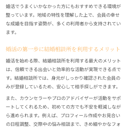
婚活でうまくいかなかった方にもおすすめできる環境が
結婚相談所で人気を集める人の共通点を分
整っています。地域の特性を理解した上で、会員の幸せ
析
な成婚を目指す姿勢が、多くの利用者から支持されてい
カウンセラーに相談しながらカップリング
ます。
率を上げる
自分らしさを大切にする結婚相談所での婚
婚活の第一歩に結婚相談所を利用するメリット
活術
婚活を始める際、結婚相談所を利用する最大のメリット
婚活を有利に進める千歳市文京のサポート活用
は、信頼できる出会いと効率的な活動が実現できる点で
法
す。結婚相談所では、身元がしっかり確認された会員の
結婚相談所のサポート体制を上手に活用す
みが登録しているため、安心して相手探しができます。
る方法
また、カウンセラーやプロのアドバイザーが活動をサポ
千歳市文京エリアの婚活サポートを徹底解
ートしてくれるため、初めての方でも不安を軽減しなが
説
ら進められます。例えば、プロフィール作成やお見合い
結婚相談所で受けられるサービスとサポー
の日程調整、交際中の悩み相談まで、きめ細やかなフォ
ト内容