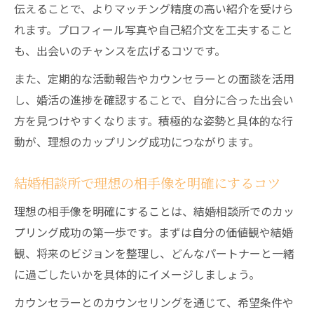
伝えることで、よりマッチング精度の高い紹介を受けら
進め方
れます。プロフィール写真や自己紹介文を工夫すること
カップリング率が高まる結婚相談所の賢い使い
も、出会いのチャンスを広げるコツです。
方
また、定期的な活動報告やカウンセラーとの面談を活用
結婚相談所を効果的に活用してカップリン
し、婚活の進捗を確認することで、自分に合った出会い
グ率アップ
方を見つけやすくなります。積極的な姿勢と具体的な行
出会いを広げるための結婚相談所活用術を
動が、理想のカップリング成功につながります。
紹介
結婚相談所のイベントやパーティーを活用
結婚相談所で理想の相手像を明確にするコツ
するコツ
理想の相手像を明確にすることは、結婚相談所でのカッ
相性診断やサポートを結婚相談所で活かす
プリング成功の第一歩です。まずは自分の価値観や結婚
方法
観、将来のビジョンを整理し、どんなパートナーと一緒
結婚相談所でのマナーやルールを押さえる
に過ごしたいかを具体的にイメージしましょう。
ポイント
カウンセラーとのカウンセリングを通じて、希望条件や