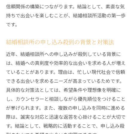
信頼関係の構築につながります。結論として、素直な気
結婚相談所で距離を縮める会話の流れの作
持ちで出会いを楽しむことが、結婚相談所活動の第一歩
り方
です。
結婚相談所で安心感を与えるリアクション
とは
結婚相談所の申し込み殺到の背景と対策法
初回お見合いで気を付けたいマナーと心得
近年、結婚相談所への申し込みが殺到している背景に
結婚相談所お見合い当日の基本マナー
は、結婚への真剣度や効率的な出会いを求める人が増え
結婚相談所でキス禁止の交際ルールを理解
ていることがあります。理由は、忙しい現代社会で信頼
初めて会う際の結婚相談所での服装選び
できる出会いを求めるニーズが高まっているためです。
結婚相談所で好印象を残すスマートな振る
具体的な対策法としては、希望条件や理想像を明確に
舞い
し、カウンセラーと相談しながら優先順位をつけること
結婚相談所で守るべき会話時の注意点
が挙げられます。また、複数の申し込みを同時に進める
際は、誠実な対応と迅速な返答を心掛けることが大切で
す。結論として、戦略的に活動することで、申し込み殺