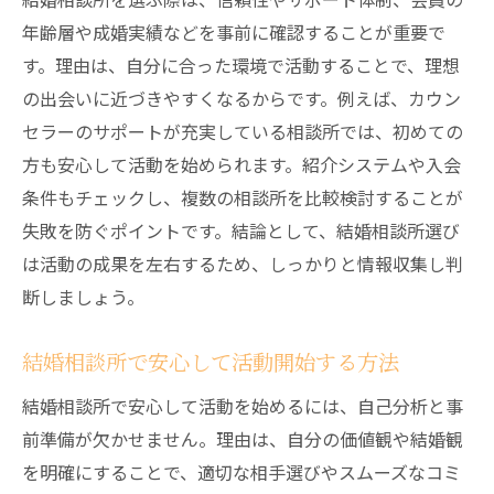
ョン術
年齢層や成婚実績などを事前に確認することが重要で
結婚相談所で好印象を残す第一歩とは
す。理由は、自分に合った環境で活動することで、理想
結婚相談所で第一印象を良くする服装の工
の出会いに近づきやすくなるからです。例えば、カウン
夫
セラーのサポートが充実している相談所では、初めての
結婚相談所の初対面で好感を持たれる挨拶
方も安心して活動を始められます。紹介システムや入会
と態度
条件もチェックし、複数の相談所を比較検討することが
結婚相談所でお見合い成功につなげる笑顔
失敗を防ぐポイントです。結論として、結婚相談所選び
の重要性
は活動の成果を左右するため、しっかりと情報収集し判
断しましょう。
結婚相談所で相手に伝わる丁寧なマナーの
実践
結婚相談所で安心して活動開始する方法
結婚相談所でありがちな印象ダウンのNG行
動
結婚相談所で安心して活動を始めるには、自己分析と事
初めての出会い成功へ結婚相談所の準備術
前準備が欠かせません。理由は、自分の価値観や結婚観
を明確にすることで、適切な相手選びやスムーズなコミ
結婚相談所のプロフィール準備と見直しポ