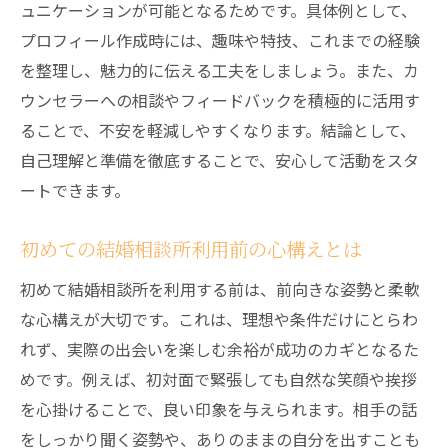
ュニケーションが可能となるためです。具体例として、
イント
プロフィール作成時には、趣味や特技、これまでの経験
結婚相談所で初めてお見合い前に確認すべ
を整理し、魅力的に伝える工夫をしましょう。また、カ
き内容
ウンセラーへの相談やフィードバックを積極的に活用す
結婚相談所で成功するための会話ネタ準備
ることで、不安を軽減しやすくなります。結論として、
法
自己理解と準備を徹底することで、安心して活動をスタ
結婚相談所で安心して迎える当日の持ち物
ートできます。
リスト
結婚相談所の入会バブル時期の準備の違い
初めての結婚相談所利用前の心構えとは
とは
初めて結婚相談所を利用する前は、前向きな姿勢と柔軟
結婚相談所で信頼を築く会話のコツを伝授
な心構えが大切です。これは、理想や条件だけにとらわ
結婚相談所で信頼関係を深める質問術
れず、実際の出会いを楽しむ余裕が成功のカギとなるた
結婚相談所で避けたいNGワードの注意点
めです。例えば、初対面で緊張しても自然な笑顔や挨拶
結婚相談所でお互いの価値観を理解する方
を心掛けることで、良い印象を与えられます。相手の話
法
をしっかり聞く姿勢や、ありのままの自分を出すことも