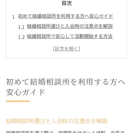
目次
初めて結婚相談所を利用する方へ安心ガイド
結婚相談所選びと入会時の注意点を解説
結婚相談所で安心して活動開始する方法
初めての結婚相談所利用前の心構えとは
結婚相談所の申し込み殺到の背景と対策法
結婚相談所で失敗しない準備と流れの基本
緊張感を和らげる結婚相談所初対面のヒント
初めて結婚相談所を利用する方へ
結婚相談所初対面で緊張を和らげるコツ
安心ガイド
安心して結婚相談所で会話を始める秘訣
結婚相談所の初めて会う場所の選び方
お見合い前に心を落ち着ける準備方法
結婚相談所選びと入会時の注意点を解説
結婚相談所で自然体を保つコミュニケーシ
結婚相談所を選ぶ際は、信頼性やサポート体制、会員の