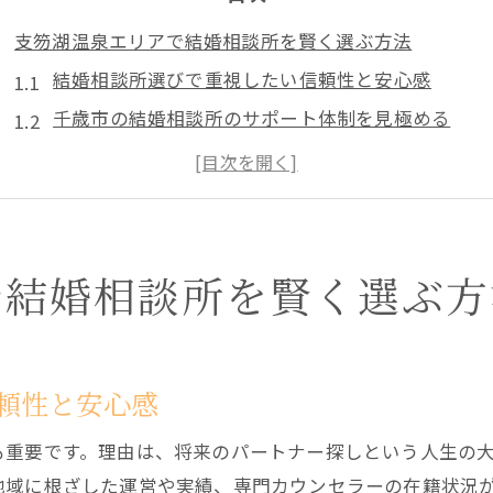
支笏湖温泉エリアで結婚相談所を賢く選ぶ方法
結婚相談所選びで重視したい信頼性と安心感
千歳市の結婚相談所のサポート体制を見極める
結婚相談所の料金プラン比較と選び方のポイント
地域密着型結婚相談所の強みと活用メリット
苫小牧周辺の結婚相談所情報も要チェック
理想の出会いを叶える結婚相談所活用術
で結婚相談所を賢く選ぶ方
結婚相談所で理想のパートナー像を明確にする方法
婚活成功率を高める結婚相談所の効果的な使い方
結婚相談所カウンセラーと信頼関係を築くコツ
頼性と安心感
結婚相談所での出会いを広げる婚活イベント活用
も重要です。理由は、将来のパートナー探しという人生の
オンライン面談を活かした結婚相談所利用の流れ
地域に根ざした運営や実績、専門カウンセラーの在籍状況