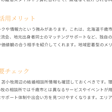
結婚相談所が真剣な出会いに強い理由とは
安全性とプライバシーに配慮した結婚相談所活用
活用メリット
結婚相談所の成婚事例から学ぶ成功の秘訣
ークや情報力という強みがあります。これは、北海道千歳
結婚相談所でモテる年齢層や人気の特徴を解説
交流会、地元出身者同士のマッチングサポートなど、独自
実績豊富な結婚相談所のサポートの魅力
や価値観の合う相手を紹介してくれます。地域密着型のメ
結婚相談所利用で成婚に近づくためのヒント
結婚相談所で成婚率を上げるための行動とは
カウンセラーと連携した結婚相談所活用法
要チェック
結婚相談所利用時の自己分析と目標設定の大切さ
、苫小牧周辺の結婚相談所情報も確認しておくべきです。
成婚までの期間に注目した婚活スケジュールの立て
小牧の相談所では千歳市とは異なるサービスやイベントが
結婚相談所で人気を集めるプロフィール作成法
なサポート体制や出会い方を見つけやすくなります。エリ