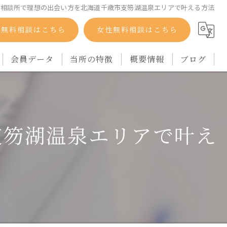
婚相談所で理想の出会い方を北海道千歳市支笏湖温泉エリアで叶える方法
性無料相談はこちら
女性無料相談はこちら
会員データ
当所の特徴
概要情報
ブログ
自衛隊
コラム
バツイチ
支笏湖温泉エリアで叶え
シングルマザー
再婚
アラフォー