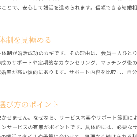
結婚相談所でマナーを守った婚活のコツ
ぶことで、安心して婚活を進められます。信頼できる結婚
結婚相談所のマナーやルールを正しく理解する
仮交際での距離感やスキンシップの注意点
結婚相談所での初対面時に好印象を与える方法
体制を見極める
トラブル防止のための結婚相談所活用マナー
ト体制が婚活成功のカギです。その理由は、会員一人ひと
結婚相談所で安心して活動するための心得
作成のサポートや定期的なカウンセリング、マッチング後
千歳市で結婚相談所を比較検討するポイント
成婚率が高い傾向にあります。サポート内容を比較し、自
千歳市周辺の結婚相談所サービス内容を徹底比較
結婚相談所の費用相場を把握して賢く選ぶ方法
結婚相談所の会員層やサポートを比較検討しよう
選び方のポイント
口コミや体験談から結婚相談所を選ぶポイント
欠かせません。なぜなら、サービス内容やサポート範囲に
結婚相談所選びで失敗しないための注意点
ョンサービスの有無がポイントです。具体的には、必要な
真剣なパートナー探しに結婚相談所がおすすめな理由
分の婚活スタイルや予算に合わせて、無理なく続けられる