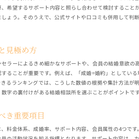
結婚相談所ランキングで見つかるお得な選択肢
算、希望するサポート内容と照らし合わせて検討すること
納得の結婚相談所を選ぶための比較ポイント
ましょう。そのうえで、公式サイトや口コミも併用して判
成婚率や料金を徹底比較する方法とは
結婚相談所の成婚率を比較する際の注意点
結婚相談所料金体系の違いを徹底解説
と見極め方
成婚率と料金を両立する結婚相談所の選び方
ンセラーによるきめ細かなサポートや、会員の結婚意欲の
結婚相談所ランキングで料金・成婚率を調査
認することが重要です。例えば、「成婚=婚約」としている
結婚相談所の費用対効果をチェックする方法
できるランキングでは、こうした数値の根拠や集計方法が
結婚相談所選びで迷わない比較のコツ
、数字の裏付けがある結婚相談所を選ぶことがポイントで
ランキングから見る結婚相談所の本音
結婚相談所ランキングで分かる本音のメリット
べき重要項目
結婚相談所の利用者が語るランキングの裏側
は、料金体系、成婚率、サポート内容、会員属性の4つです
結婚相談所選びで気になるリアルな体験談
会員の活動状況を知る指標となります。サポート内容は、