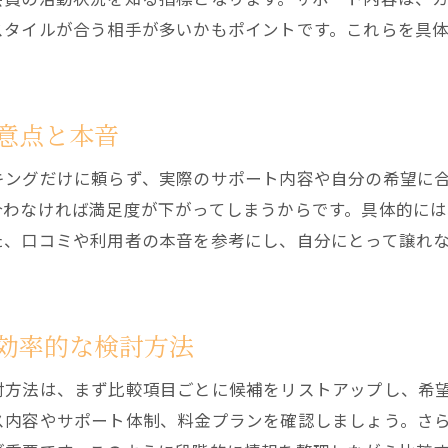
結婚相談所ランキングの意外な落とし穴とは
スタイルが合う相手が多いかもポイントです。これらを具
結婚相談所ぶっちゃけ話と本音の選び方
ランキング上位の結婚相談所が人気な理由
おすすめしない結婚相談所の特徴を解説
意点と本音
おすすめしない結婚相談所の共通点と注意点
キングだけに頼らず、実際のサポート内容や自分の希望に
結婚相談所やめとけと言われる理由を解説
合わなければ満足度が下がってしまうからです。具体的に
結婚相談所選びで避けたい失敗パターン
た、口コミや利用者の本音を参考にし、自分にとって譲れ
結婚相談所からくりを知って後悔を防ぐ方法
結婚相談所ランキングで見抜く注意点
信頼できる結婚相談所の見極め方
効率的な検討方法
スタッフの本音がわかる比較ランキング
討方法は、まず比較項目ごとに候補をリストアップし、希
結婚相談所スタッフの本音が見えるポイント
ス内容やサポート体制、料金プランを確認しましょう。さ
結婚相談所ランキングで分かるスタッフ対応