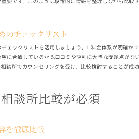
が重要です。このように段階的に情報を整理しながら比較
結婚相談所スタッフのぶっちゃけトーク集
スタッフのサポート体制を比較する重要性
結婚相談所選びでスタッフの質を見極める方法
めのチェックリスト
結婚相談所のスタッフ本音ランキング解説
ェックリストを活用しましょう。1.料金体系が明確か 2.
結婚相談所選びで失敗しないための秘訣
希望に合致しているか 5.口コミや評判に大きな問題点がな
結婚相談所選びで後悔しないための考え方
の相談所でカウンセリングを受け、比較検討することが成
結婚相談所ランキングを活用した失敗回避術
結婚相談所選びで重要なサポート体制の見方
婚相談所比較が必須
結婚相談所の口コミを活かした選び方のコツ
ランキングを参考にした結婚相談所選びの基準
結婚相談所選びで比較すべきポイント総まとめ
結婚相談所のリアルな口コミ徹底リサーチ
容を徹底比較
結婚相談所の口コミで分かるリアルな体験談