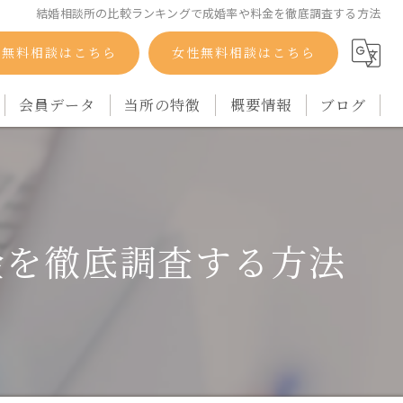
結婚相談所の比較ランキングで成婚率や料金を徹底調査する方法
性無料相談はこちら
女性無料相談はこちら
会員データ
当所の特徴
概要情報
ブログ
自衛隊
コラム
バツイチ
金を徹底調査する方法
シングルマザー
再婚
アラフォー