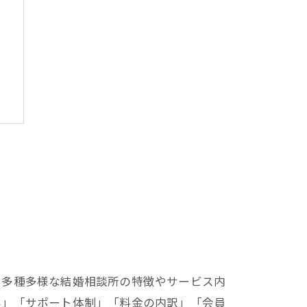
ト
、多種多様な結婚相談所の特徴やサービス内
容」「サポート体制」「料金の内訳」「会員