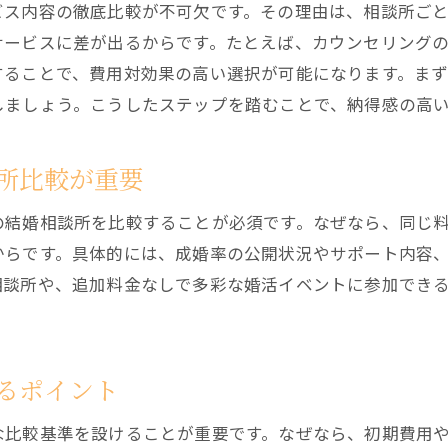
ビス内容の徹底比較が不可欠です。その理由は、相談所ご
結婚相談所ランキングで評価された口コミ傾向
サービスに差が出るからです。たとえば、カウンセリング
結婚相談所選びで役立つ口コミの見極め方
することで、費用対効果の高い選択が可能になります。ま
結婚相談所利用者が語る成功と失敗の実例
しましょう。こうしたステップを踏むことで、納得感の高
信頼できる結婚相談所口コミの探し方
ランキングと口コミを合わせた選び方の秘訣
所比較が重要
の結婚相談所を比較することが必須です。なぜなら、同じ
からです。具体的には、成婚率の公開状況やサポート内容
相談所や、追加料金なしで多彩な婚活イベントに参加でき
。
るポイント
な比較基準を設けることが重要です。なぜなら、初期費用