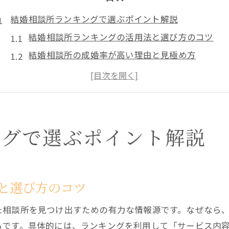
結婚相談所ランキングで選ぶポイント解説
結婚相談所ランキングの活用法と選び方のコツ
結婚相談所の成婚率が高い理由と見極め方
結婚相談所ランキングで比較すべき重要項目
人気の結婚相談所を選ぶ際の注意点と本音
結婚相談所ランキングを使った効率的な検討方法
結婚相談所選びで失敗しないためのチェックリス
ングで選ぶポイント解説
コスパ重視なら結婚相談所比較が必須
結婚相談所の料金とサービス内容を徹底比較
コスパを重視するなら結婚相談所比較が重要
と選び方のコツ
結婚相談所選びでコストを抑えるポイント
た相談所を見つけ出すための有力な情報源です。なぜなら
結婚相談所のコスパが良い理由と注意点
らです。具体的には、ランキングを利用して「サービス内