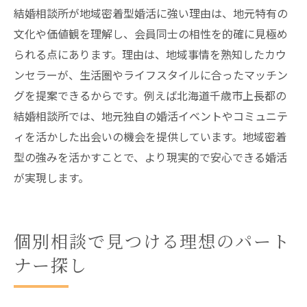
点
結婚相談所が地域密着型婚活に強い理由は、地元特有の
相談先選びで失敗しないためのポイント解
文化や価値観を理解し、会員同士の相性を的確に見極め
説
られる点にあります。理由は、地域事情を熟知したカウ
結婚相談所のサポート体制が安心感につな
ンセラーが、生活圏やライフスタイルに合ったマッチン
がる理由
グを提案できるからです。例えば北海道千歳市上長都の
信頼できる結婚相談所で理想の婚活を実現
結婚相談所では、地元独自の婚活イベントやコミュニテ
する方法
ィを活かした出会いの機会を提供しています。地域密着
型の強みを活かすことで、より現実的で安心できる婚活
婚活マナーやルールを個別相談で学ぶ
が実現します。
結婚相談所で学べる婚活マナーと基本ルー
ル
個別相談で交際中のマナーや注意点を確認
個別相談で見つける理想のパート
する
ナー探し
結婚相談所が教えるスムーズな交際進展の
コツ