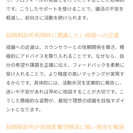
です。こうしたサポートを受けることで、婚活の不安を
自分に合った結婚相談所を見極めるコツ
軽減し、前向きに活動を続けられます。
結婚相談所のサービス内容とサポート体制
を確認
結婚相談所利用時に意識したい成婚への近道
結婚相談所選びで重視したい信頼性と実績
成婚への近道は、カウンセラーとの信頼関係を築き、積
納得できる結婚相談所の料金体系をチェッ
極的にアドバイスを取り入れることです。なぜなら、自
ク
分の希望や課題を正確に伝え、フィードバックを柔軟に
結婚相談所利用者の口コミや体験談も参考
受け入れることで、より精度の高いマッチングが実現す
に
るからです。具体的には、活動状況を定期的に報告し、
信頼できる相談先で安心の婚活を実現
迷いや不安があれば早めに相談することが大切です。こ
結婚相談所の信頼性を見極めるチェックポ
うした積極的な姿勢が、最短で理想の成婚を目指すポイ
イント
ントとなります。
安心して婚活できる結婚相談所の特徴とは
結婚相談所でトラブルを避けるための注意
結婚相談所が地域密着型婚活に強い理由を解説