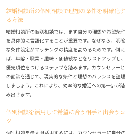
婚活トラブルを防ぐためのルール解説
結婚相談所の個別相談で理想の条件を明確化す
結婚相談所でよくある禁止事項とその理由
る方法
個別相談で安心して婚活を進めるための知
結婚相談所の個別相談では、まず自分の理想や希望条件
識
を具体的に言語化することが重要です。なぜなら、明確
最短ルートで成婚を目指す方法まとめ
な条件設定がマッチングの精度を高めるためです。例え
結婚相談所を活用した成婚までの最短アプ
ば、年齢・職業・趣味・価値観などをリストアップし、
ローチ
優先順位をつけるステップを踏みます。カウンセラーと
個別相談の活用が成婚率アップにつながる
の面談を通じて、現実的な条件と理想のバランスを整理
理由
しましょう。これにより、効率的な婚活への第一歩が踏
婚活で成功するために実践したいポイント
み出せます。
まとめ
結婚相談所で成婚を目指す際の注意点と対
個別相談を活用して希望に合う相手と出会うコ
策
ツ
効率的な婚活で理想のパートナーに出会う
個別相談を最大限活用するには、カウンセラーに自分の