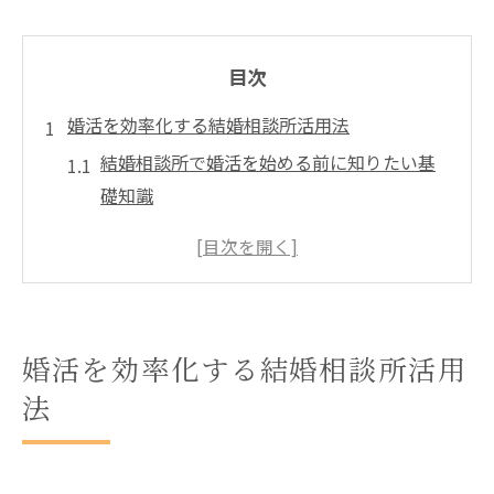
目次
婚活を効率化する結婚相談所活用法
結婚相談所で婚活を始める前に知りたい基
礎知識
効率的な婚活を叶える結婚相談所の活用ポ
イント
結婚相談所の個別相談で得られるメリット
とは
婚活を効率化する結婚相談所活用
婚活の悩みを結婚相談所でサポートしても
法
らう方法
結婚相談所利用時に意識したい成婚への近
道