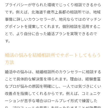
プライバシーが守られた環境でじっくり相談できるから
結婚相談所の個別相談とは何か徹底解説
です。例えば、北海道千歳市上長都の相談所では、地域
結婚相談所で受けられる個別相談の具体的
事情に詳しいカウンセラーが、地元ならではのマッチン
内容
グポイントを提案してくれます。個別相談を活用するこ
個別相談が婚活の不安解消に役立つ理由
とで、より自分に合った婚活プランを実現できるので
結婚相談所のカウンセリングで得られるサ
す。
ポート
個別相談とグループ相談の違いを理解しよ
婚活の悩みを結婚相談所でサポートしてもらう
う
方法
結婚相談所の個別相談の流れとポイント解
婚活中の悩みは、結婚相談所のカウンセラーに相談する
説
ことで具体的な解決策を得られます。理由は、経験豊富
初めての方でも安心の結婚相談所個別相談
なプロが悩みの原因を明確にし、一人では気づきにくい
体験
改善点を指摘してくれるからです。例えば、コミュニケ
納得のいく結婚相談所選びのポイント
ーションが苦手な場合はロールプレイ形式で練習した
結婚相談所を選ぶ際に比較すべきポイント
り、プロフィールの見直しを行ったりすることが効果的