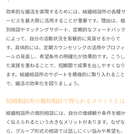
する方法
効率的な婚活を実現するためには、結婚相談所の各種サ
北海道千歳市上長都で婚活に強い理由
ービスを最大限に活用することが重要です。理由は、個
地域特性を活かす結婚相談所の婚活サポー
別相談やマッチングサポート、定期的なフィードバック
トとは
によって、自分の活動状況を客観的に見直せるからで
結婚相談所が地元出会いに強い理由を徹底
す。具体的には、定期カウンセリングの活用やプロフィ
解説
ールの見直し、希望条件の明確化が効果的です。こうし
千歳市上長都で信頼される婚活相談所の魅
た実践を重ねることで、短期間で成果を出しやすくなり
力
ます。結婚相談所のサポートを積極的に取り入れること
で、婚活の効率化を図りましょう。
結婚相談所の地域密着サービスを活用する
コツ
結婚相談所の個別相談で得られるメリットとは
婚活に有利な結婚相談所の地域ネットワー
ク活用法
結婚相談所の個別相談には、自分の価値観や条件を細か
く伝えられるという大きなメリットがあります。なぜな
地元で婚活を成功させるための結婚相談所
ら、グループ形式の相談では話しにくい悩みや希望も、
活用術