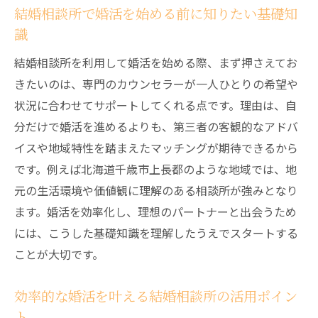
結婚相談所で婚活を始める前に知りたい基礎知
結婚相談所が地域密着型婚活に強い理由を
識
解説
個別相談で見つける理想のパートナー探し
結婚相談所を利用して婚活を始める際、まず押さえてお
結婚相談所の個別相談で理想の条件を明確
きたいのは、専門のカウンセラーが一人ひとりの希望や
化する方法
状況に合わせてサポートしてくれる点です。理由は、自
分だけで婚活を進めるよりも、第三者の客観的なアドバ
個別相談を活用して希望に合う相手と出会
イスや地域特性を踏まえたマッチングが期待できるから
うコツ
です。例えば北海道千歳市上長都のような地域では、地
結婚相談所ならではの具体的なマッチング
元の生活環境や価値観に理解のある相談所が強みとなり
事例紹介
ます。婚活を効率化し、理想のパートナーと出会うため
個別相談で相性や価値観を見極めるチェッ
には、こうした基礎知識を理解したうえでスタートする
クポイント
ことが大切です。
結婚相談所の個別サポートが成婚に導く理
由
効率的な婚活を叶える結婚相談所の活用ポイン
理想のパートナー像を結婚相談所で再発見
ト