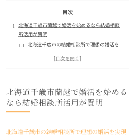
目次
北海道千歳市蘭越で婚活を始めるなら結婚相談
所活用が賢明
北海道千歳市の結婚相談所で理想の婚活を
実現する方法
結婚相談所の活用で千歳婚活が成功しやす
くなる理由
結婚相談所で最適な出会いを叶える千歳の
北海道千歳市蘭越で婚活を始める
新常識
なら結婚相談所活用が賢明
千歳の婚活で結婚相談所を上手に選ぶ秘訣
とは
結婚相談所選びで失敗しない千歳婚活のポ
イント
北海道千歳市の結婚相談所で理想の婚活を実現