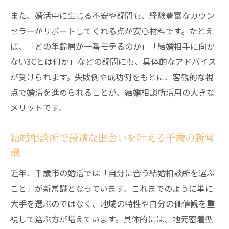
評判の悪い結婚相談所を避けるチェックポ
また、婚活中に生じる不安や疑問も、経験豊富なカウン
イント
セラーがサポートしてくれる点が安心材料です。たとえ
口コミでわかる結婚相談所選びの注意点と
ば、「どの年齢層が一番モテるのか」「結婚相手に向か
落とし穴
ない3Cとは何か」などの疑問にも、具体的なアドバイス
信頼できる結婚相談所の選び方で婚活を安
が受けられます。失敗例や成功例をもとに、客観的な視
全に進める
点で婚活を進められることが、結婚相談所活用の大きな
メリットです。
悪評の結婚相談所を避ける婚活者の実践的
ポイント
結婚相談所で最適な出会いを叶える千歳の新常
結婚相手に向かない3Cも知り失敗しない相談所
識
選び
近年、千歳市の婚活では「自分に合う結婚相談所を選ぶ
結婚相談所で知るべき結婚相手に向かない
こと」が新常識となっています。これまでのように単に
3Cの特徴
大手を選ぶのではなく、地域の特性や自分の価値観を重
結婚相談所選びで3Cを見極め失敗しない婚
視して選ぶ方が増えています。具体的には、地元密着型
活法