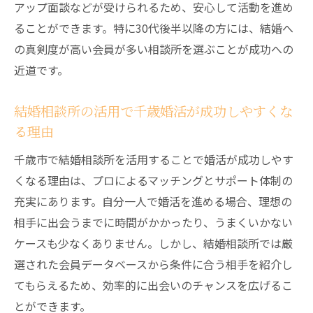
アップ面談などが受けられるため、安心して活動を進め
地域密着型結婚相談所が千歳市婚活で選ば
ることができます。特に30代後半以降の方には、結婚へ
れる理由
の真剣度が高い会員が多い相談所を選ぶことが成功への
千歳の結婚相談所ならではの地域サポート
近道です。
の魅力
結婚相談所の地域密着が婚活成否に与える
結婚相談所の活用で千歳婚活が成功しやすくな
影響とは
る理由
地元を熟知した結婚相談所が千歳婚活を後
千歳市で結婚相談所を活用することで婚活が成功しやす
押し
くなる理由は、プロによるマッチングとサポート体制の
結婚相談所選びで地域密着型を選ぶメリッ
充実にあります。自分一人で婚活を進める場合、理想の
トに注目
相手に出会うまでに時間がかかったり、うまくいかない
評判の悪い結婚相談所を見極めて安心婚活を叶
ケースも少なくありません。しかし、結婚相談所では厳
える方法
選された会員データベースから条件に合う相手を紹介し
結婚相談所の評判を見極めて安心婚活を実
てもらえるため、効率的に出会いのチャンスを広げるこ
現する
とができます。