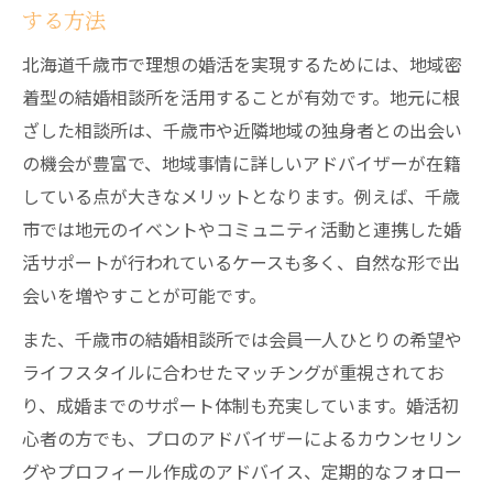
する方法
30代後半に特化した結婚相談所選びのポイント
を解説
北海道千歳市で理想の婚活を実現するためには、地域密
30代後半向け結婚相談所選びで重視すべき
着型の結婚相談所を活用することが有効です。地元に根
基準
ざした相談所は、千歳市や近隣地域の独身者との出会い
結婚相談所が30代後半婚活に強い理由とそ
の機会が豊富で、地域事情に詳しいアドバイザーが在籍
の特徴
している点が大きなメリットとなります。例えば、千歳
市では地元のイベントやコミュニティ活動と連携した婚
30代後半の婚活成功に有効な結婚相談所の
活サポートが行われているケースも多く、自然な形で出
サポート
会いを増やすことが可能です。
結婚相談所で最適なパートナー探しを叶え
るコツ
また、千歳市の結婚相談所では会員一人ひとりの希望や
ライフスタイルに合わせたマッチングが重視されてお
30代後半の婚活に合う結婚相談所の見極め
り、成婚までのサポート体制も充実しています。婚活初
方
心者の方でも、プロのアドバイザーによるカウンセリン
地域密着型の結婚相談所が千歳市婚活を支える
グやプロフィール作成のアドバイス、定期的なフォロー
理由