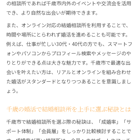
の相談所であれば千歳市内外のイベントや交流会を活用
結婚相談所活用で3Cを回避し理想の相手と
でき、より自然な出会いが期待できます。
出会う
また、オンライン対応の結婚相談所を利用することで、
婚活で重要な3Cの見分け方と結婚相談所の
時間や場所にとらわれず婚活を進めることも可能です。
役割
例えば、仕事が忙しい30代・40代の方でも、スマートフ
結婚相談所選びで3Cを意識したパートナー
ォンやパソコンからプロフィール検索やメッセージのや
探し
りとりができる点は大きな魅力です。千歳市で最適な出
成功率を高める結婚相談所の選び方と最新婚活
会いを叶えたい方は、リアルとオンラインを組み合わせ
事情
た婚活がスタンダードとなりつつあることを意識しまし
成功率を上げる結婚相談所の選び方と婚活
ょう。
の秘訣
最新の婚活事情に強い結婚相談所選びのポ
千歳の婚活で結婚相談所を上手に選ぶ秘訣とは
イント
千歳市で結婚相談所を選ぶ際の秘訣は、「成婚率」「サ
結婚相談所で婚活を成功させるための具体
ポート体制」「会員層」をしっかり比較検討することで
的戦略