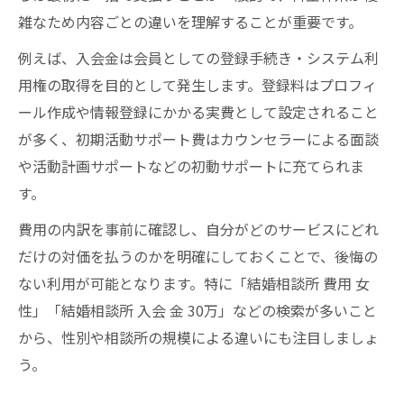
雑なため内容ごとの違いを理解することが重要です。
結婚相談所やめた方がいい理由も事前に確
認
例えば、入会金は会員としての登録手続き・システム利
用権の取得を目的として発生します。登録料はプロフィ
結婚相談所の入会金30万は本当に必要か考
ール作成や情報登録にかかる実費として設定されること
察
が多く、初期活動サポート費はカウンセラーによる面談
結婚相談所の費用と成婚率の関係を解説
や活動計画サポートなどの初動サポートに充てられま
初期費用が気になる方への婚活対策
す。
結婚相談所の初期費用を抑える方法とは
費用の内訳を事前に確認し、自分がどのサービスにどれ
結婚相談所の費用比較でリスクを減らす
だけの対価を払うのかを明確にしておくことで、後悔の
結婚相談所の男女差や内訳を徹底解説
ない利用が可能となります。特に「結婚相談所 費用 女
結婚相談所の費用女性が知るべき実態
性」「結婚相談所 入会 金 30万」などの検索が多いこと
結婚相談所のやめた方がいいケースとは
から、性別や相談所の規模による違いにも注目しましょ
料金比較で見極める結婚相談所の選び方
う。
結婚相談所の料金比較で理想の相談所発見