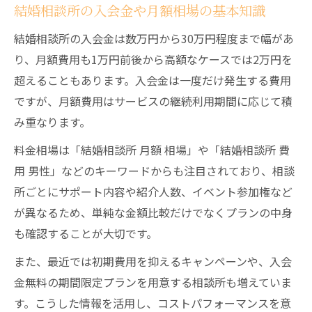
結婚相談所の入会金や月額相場の基本知識
結婚相談所の入会金や成婚料の違いを比較
結婚相談所の費用が金の無駄か判断する方
結婚相談所の入会金は数万円から30万円程度まで幅があ
法
り、月額費用も1万円前後から高額なケースでは2万円を
超えることもあります。入会金は一度だけ発生する費用
結婚相談所の料金男女差は選ぶ際の重要点
ですが、月額費用はサービスの継続利用期間に応じて積
結婚相談所の月額相場と追加費用の注意点
み重なります。
女性にとって結婚相談所費用の真実とは
料金相場は「結婚相談所 月額 相場」や「結婚相談所 費
結婚相談所の費用女性が抱えやすい不安
用 男性」などのキーワードからも注目されており、相談
結婚相談所の料金比較で女性が得する選び
所ごとにサポート内容や紹介人数、イベント参加権など
方
が異なるため、単純な金額比較だけでなくプランの中身
結婚相談所の費用と婚活成功の関係を解説
も確認することが大切です。
結婚相談所の金の無駄と感じる理由とは
また、最近では初期費用を抑えるキャンペーンや、入会
結婚相談所の初回費用で損しない方法
金無料の期間限定プランを用意する相談所も増えていま
男女差や内訳もわかる費用の最新事情
す。こうした情報を活用し、コストパフォーマンスを意