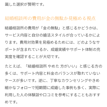
結婚相談所の費用男女差の最新動向を解説
識した選択が賢明です。
結婚相談所の費用内訳と実際の相場を知ろ
う
結婚相談所の費用が金の無駄か見極める視点
結婚相談所の入会金や月額料金の傾向を比
結婚相談所の費用が「金の無駄」と感じるかどうかは、
較
サービス内容と自分の婚活スタイルが合っているかによ
結婚相談所の費用が金の無駄にならない秘
ります。費用対効果を見極めるためには、どのようなサ
訣
ポートが含まれているか、成婚実績やサポート体制の充
結婚相談所のやめた方がいいパターンとは
実度を確認することが大切です。
たとえば、「結婚相談所 やめた 方がいい」と感じる方の
多くは、サポート内容と料金のバランスが取れていない
ケースが多いです。逆に、丁寧なカウンセリングやきめ
細かなフォローで短期間に成婚した事例も多く、実際に
利用した人の体験談や口コミを参考にすることもおすす
めです。