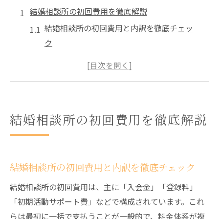
結婚相談所の初回費用を徹底解説
結婚相談所の初回費用と内訳を徹底チェッ
ク
結婚相談所の入会金や月額相場の基本知識
結婚相談所の費用が金の無駄か見極める視
点
結婚相談所の費用比較で後悔しない選択術
結婚相談所の初回費用を徹底解説
結婚相談所の費用に男女差がある理由を知
る
コスパ重視で選ぶ結婚相談所利用術
結婚相談所の初回費用と内訳を徹底チェック
結婚相談所のコスパ重視な費用節約ポイン
ト
結婚相談所の初回費用は、主に「入会金」「登録料」
「初期活動サポート費」などで構成されています。これ
結婚相談所の料金相場から見る最適な選び
らは最初に一括で支払うことが一般的で、料金体系が複
方