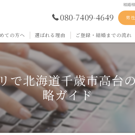
結婚
080-7409-4649
男
めての方へ
選ばれる理由
ご登録・結婚までの流れ
リで北海道千歳市高台
略ガイド