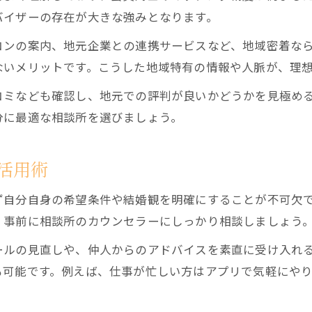
理想の出会いを実現する3ヶ月ルールの活用術
バイザーの存在が大きな強みとなります。
結婚相談所で実践する3ヶ月ルールの基本
コンの案内、地元企業との連携サービスなど、地域密着な
3ヶ月ルールで婚活を効率化するポイント
ないメリットです。こうした地域特有の情報や人脈が、理
仮交際から真剣交際へ進むための準備
コミなども確認し、地元での評判が良いかどうかを見極め
結婚相談所カウンセラーとの相談活用法
分に最適な相談所を選びましょう。
3ヶ月ルールで価値観の不一致を見抜く方法
結婚相談所選びで失敗しない大切な視点
活用術
結婚相談所の仲人型サービスの魅力とは
ず自分自身の希望条件や結婚観を明確にすることが不可欠
口コミを参考にする結婚相談所の選び方
、事前に相談所のカウンセラーにしっかり相談しましょう
自分に合う結婚相談所を見極めるチェック
ールの見直しや、仲人からのアドバイスを素直に受け入れ
婚活アプリと比較した結婚相談所の強み
も可能です。例えば、仕事が忙しい方はアプリで気軽にや
結婚相談所で重視すべきサポート体制
千歳市高台の婚活事情に精通したアドバイス集