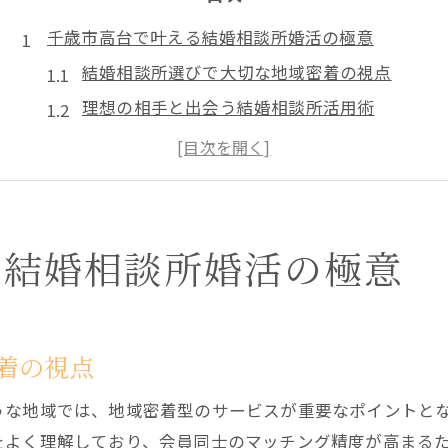
千歳市高台で叶える結婚相談所婚活の極意
結婚相談所選びで大切な地域密着の視点
理想の相手と出会う結婚相談所活用術
結婚相談所で重視すべき相性や成婚のコツ
千歳街コンと結婚相談所の違いと活用法
結婚相談所の口コミや仲人型のメリットとは
婚活アプリを使いこなす成功のポイントとは
る結婚相談所婚活の極意
結婚相談所経験者が選ぶ婚活アプリの特徴
婚活アプリで失敗しないための注意点
北海道の婚活に強いアプリの選び方とコツ
着の視点
マッチングアプリでダメな人の見分け方
うな地域では、地域密着型のサービスが重要なポイントと
結婚相談所とアプリの両立で出会いを最大化
をよく理解しており、会員同士のマッチング精度が高まる