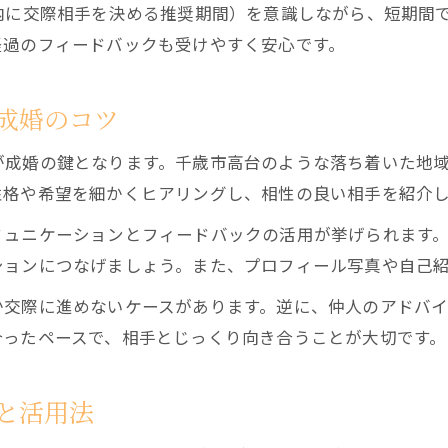
内に交際相手を決める推奨期間）を意識しながら、短期間
結婚相談所でモテる年齢の活かし方
経過のフィードバックも受けやすく安心です。
千歳市高台の婚活で重視する価値観とは
自衛隊員との出会い方と成婚への工夫
成婚のコツ
結婚相談所と婚活イベントの違いを知る
婚活の悩みは結婚相談所カウンセラーへ相談
が成婚の鍵となります。千歳市高台のような落ち着いた地
成婚に近づくための現実的な戦略を徹底解説
性格や希望を細かくヒアリングし、相性の良い相手を紹介
結婚相談所利用者が実践する成婚戦略
ミュニケーションとフィードバックの活用が挙げられます
3ヶ月ルールに沿った目標設定の方法
ションにつなげましょう。また、プロフィール写真や自己
結婚相談所での仮交際から成婚までの流れ
か交際に進めないケースがあります。逆に、仲人のアドバ
婚活アプリと並行して理想の相手を探す工夫
合ったペースで、相手とじっくり向き合うことが大切です。
成婚に必要な自己分析と価値観の整理
と活用法