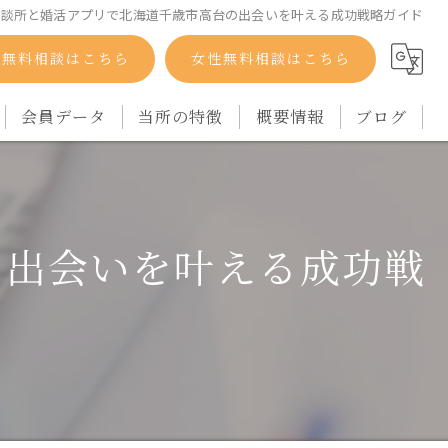
相談所と婚活アプリで北海道千歳市高台の出会いを叶える成功戦略ガイド
性無料相談はこちら
女性無料相談はこちら
会員データ
当所の特徴
概要情報
ブログ
自衛隊
コラム
バツイチ
の出会いを叶える成功戦
シングルマザー
再婚
アラフォー