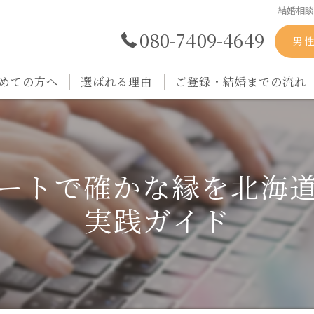
結婚相
080-7409-4649
男
めての方へ
選ばれる理由
ご登録・結婚までの流れ
ートで確かな縁を北海
実践ガイド