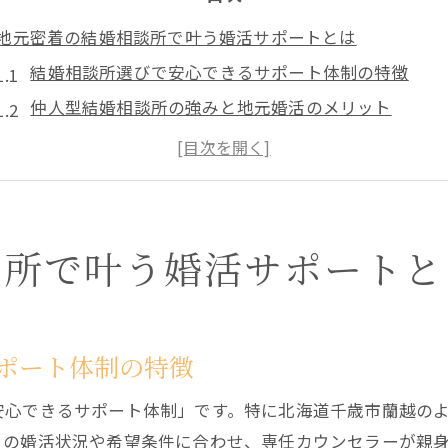
地元密着の結婚相談所で叶う婚活サポートとは
結婚相談所選びで安心できるサポート体制の特徴
仲人型結婚相談所の強みと地元婚活のメリット
千歳結婚相談所で実感する信頼のサポート内容
婚活の3ヶ月ルールを守る結婚相談所のサポート事例
街コンや出会いバーと比較した結婚相談所の魅力
結婚相談所を活用した理想の出会い実現法
談所で叶う婚活サポートと
結婚相談所で理想のご縁を探すための具体的な流れ
マリッジカウンセラー活用で相性診断を有効に活かす
仲人型結婚相談所ならではの出会いのチャンス拡大術
ポート体制の特徴
千歳婚活イベントとの併用で出会いを最大化するコツ
安心できるサポート体制」です。特に北海道千歳市蘭越の
デイジー マリッジなど相談所の独自サポート活用術
りの婚活状況や希望条件に合わせ、専任カウンセラーが親