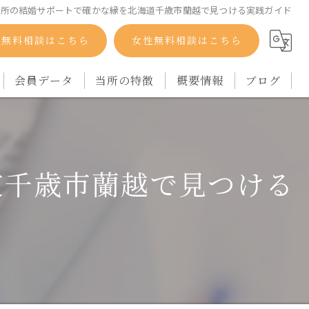
談所の結婚サポートで確かな縁を北海道千歳市蘭越で見つける実践ガイド
性無料相談はこちら
女性無料相談はこちら
会員データ
当所の特徴
概要情報
ブログ
自衛隊
コラム
バツイチ
道千歳市蘭越で見つける
シングルマザー
再婚
アラフォー