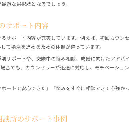
が最適な選択肢となるでしょう。
結婚相談所の成婚料や月額費用の最新傾向を知る
婚活3ヶ月ルールの実際と延長申請のポイント
のサポート内容
キスや婚前交渉に関する結婚相談所の明確な方針
IBJ連盟ガイドラインに基づくサポート体制の現状
きるサポート内容が充実しています。例えば、初回カウン
結婚相談所でよくあるトラブル回避策と安心制度
心して婚活を進めるための体制が整っています。
真剣な婚活に役立つ結婚相談所の選び方ガイド
添削サポートや、交際中の悩み相談、成婚に向けたアドバ
結婚相談所比較で見極める信頼できる選び方
る場合でも、カウンセラーが迅速に対応し、モチベーショ
女性に人気の結婚相談所が選ばれる理由を解説
仲人型やオンライン型の結婚相談所の違いと特徴
サポートで安心できた」「悩みをすぐに相談できて心強か
証明書提出や費用で見る失敗しない選び方のコツ
。
千歳婚活イベントとの併用で選ぶ相談所の基準
相談所のサポート事例