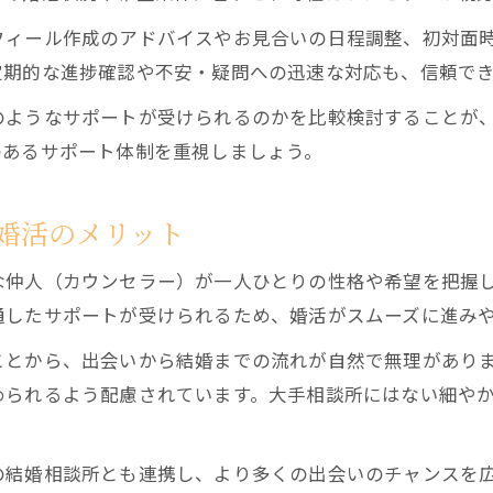
婚活が初めてでも安心できる結婚相談所の特徴
フィール作成のアドバイスやお見合いの日程調整、初対面
結婚相談所の厳格なルールが安心感を生む理由
定期的な進捗確認や不安・疑問への迅速な対応も、信頼で
初めての婚活でも安心できる証明書提出の仕組み
のようなサポートが受けられるのかを比較検討することが
スキンシップ制限が女性目線で選ばれるポイント
のあるサポート体制を重視しましょう。
結婚相談所の無料相談が婚活スタートに役立つ理由
経験豊富なカウンセラーによる個別サポートの魅力
婚活のメリット
短期間で成婚を目指す結婚サポートのポイント
結婚相談所の3ヶ月ルールで効率よく真剣交際へ
な仲人（カウンセラー）が一人ひとりの性格や希望を把握
通したサポートが受けられるため、婚活がスムーズに進み
お見合い後のサポート体制が短期間成婚を支える鍵
カウンセラー面談で成婚までの課題を明確化する方法
ことから、出会いから結婚までの流れが自然で無理があり
められるよう配慮されています。大手相談所にはない細や
仮交際から真剣交際へ移行する成功の秘訣
婚前交渉禁止ルールで信頼性が高まる結婚相談所
結婚相談所で大切なルールとサポート体制の今
の結婚相談所とも連携し、より多くの出会いのチャンスを