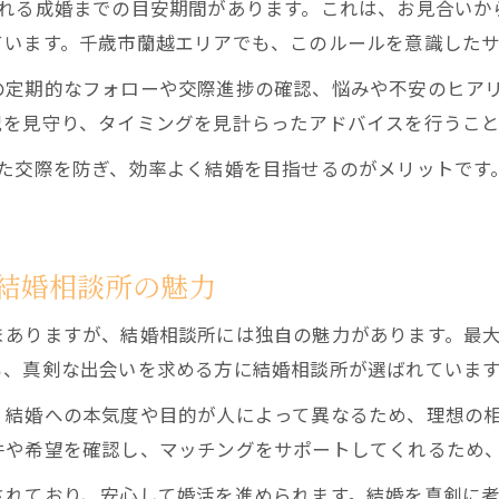
れる成婚までの目安期間があります。これは、お見合いか
ています。千歳市蘭越エリアでも、このルールを意識したサ
の定期的なフォローや交際進捗の確認、悩みや不安のヒア
況を見守り、タイミングを見計らったアドバイスを行うこと
した交際を防ぎ、効率よく結婚を目指せるのがメリットです
結婚相談所の魅力
まありますが、結婚相談所には独自の魅力があります。最
も、真剣な出会いを求める方に結婚相談所が選ばれていま
、結婚への本気度や目的が人によって異なるため、理想の
件や希望を確認し、マッチングをサポートしてくれるため
されており、安心して婚活を進められます。結婚を真剣に