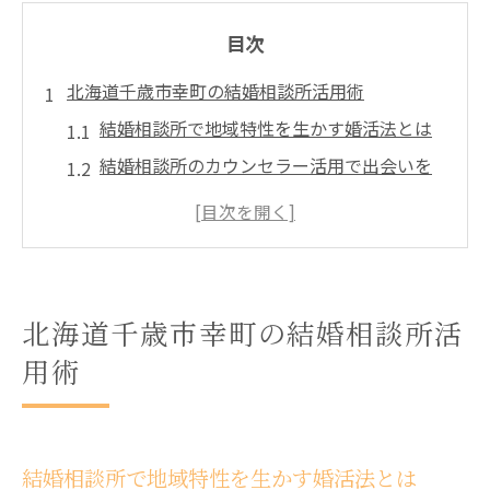
目次
北海道千歳市幸町の結婚相談所活用術
結婚相談所で地域特性を生かす婚活法とは
結婚相談所のカウンセラー活用で出会いを
広げる秘訣
千歳婚活イベントと結婚相談所の併用テク
ニック
結婚相談所選びで失敗しないための比較ポ
北海道千歳市幸町の結婚相談所活
イント
用術
結婚相談所で実践したい安心サポートの活
用法
成婚ノウハウを活かす婚活ステップ
結婚相談所で地域特性を生かす婚活法とは
結婚相談所の成婚までの流れと準備ポイン