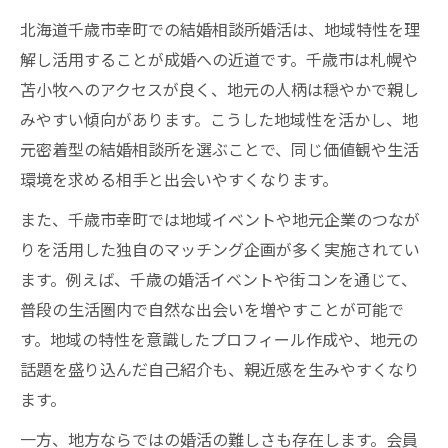
ト
北海道千歳市幸町での結婚相談所婚活は、地域特性を理
仮交際から真剣交際へ進む相談所の実践法
解し活用することが成婚への近道です。千歳市は札幌や
苫小牧へのアクセスが良く、地元の人柄は穏やかで親し
結婚相談所の3ヶ月ルールを意識した活動戦
みやすい傾向があります。こうした地域性を活かし、地
略
元密着型の結婚相談所を選ぶことで、同じ価値観や生活
結婚相談所で信頼関係を築くための会話術
環境を求める相手と出会いやすくなります。
結婚相談所の面談を活用した振り返りと改
また、千歳市幸町では地域イベントや地元企業のつなが
善法
りを活用した独自のマッチング企画が多く実施されてい
仮交際で信頼深める相談所の極意
ます。例えば、千歳の婚活イベントや街コンを通じて、
結婚相談所で仮交際中に心がけたい信頼構
普段の生活圏内で自然な出会いを増やすことが可能で
築術
す。地域の特性を意識したプロフィール作成や、地元の
仮交際期間のルールと相談所ならではの配
話題を盛り込んだ自己紹介も、親近感を生みやすくなり
慮
ます。
結婚相談所のキス禁止ルールと距離感の大
一方、地方ならではの婚活の難しさも存在します。会員
切さ