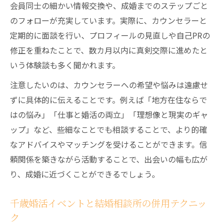
3ヶ月ルールを守り成婚を目指すコツ
会員同士の細かい情報交換や、成婚までのステップごと
結婚相談所の3ヶ月ルールを理解する重要性
のフォローが充実しています。実際に、カウンセラーと
定期的に面談を行い、プロフィールの見直しや自己PRの
短期間で成婚を目指す結婚相談所の戦略
修正を重ねたことで、数カ月以内に真剣交際に進めたと
結婚相談所で仮交際から成婚までの期間管
いう体験談も多く聞かれます。
理
注意したいのは、カウンセラーへの希望や悩みは遠慮せ
相談所のアドバイザーと連携した目標設定
ずに具体的に伝えることです。例えば「地方在住ならで
法
はの悩み」「仕事と婚活の両立」「理想像と現実のギャ
結婚相談所の3ヶ月内で成婚率を上げる秘訣
ップ」など、些細なことでも相談することで、より的確
女性のための相談所選び最新ガイド
なアドバイスやマッチングを受けることができます。信
結婚相談所選びで確認したい安心サポート
頼関係を築きながら活動することで、出会いの幅も広が
体制
り、成婚に近づくことができるでしょう。
女性が重視すべき結婚相談所の特徴とは
結婚相談所の比較ポイントと選択基準
千歳婚活イベントと結婚相談所の併用テクニッ
結婚相談所の面談活用で理想の出会いを実
ク