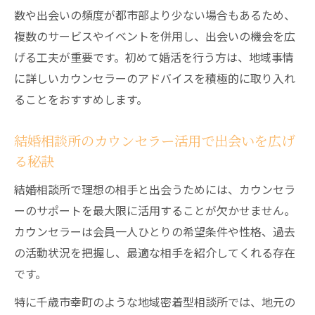
数や出会いの頻度が都市部より少ない場合もあるため、
仮交際で相手の結婚観を知るための質問例
複数のサービスやイベントを併用し、出会いの機会を広
結婚相談所でトラブルを防ぐ報連相の重要
げる工夫が重要です。初めて婚活を行う方は、地域事情
性
に詳しいカウンセラーのアドバイスを積極的に取り入れ
千歳婚活で注目したい効率的な活動法
ることをおすすめします。
結婚相談所で効率よく出会うための行動習
慣
結婚相談所のカウンセラー活用で出会いを広げ
る秘訣
婚活イベントと結婚相談所を組み合わせる
コツ
結婚相談所で理想の相手と出会うためには、カウンセラ
結婚相談所のデータ活用で理想のマッチン
ーのサポートを最大限に活用することが欠かせません。
グ
カウンセラーは会員一人ひとりの希望条件や性格、過去
無駄を省く結婚相談所流スケジュール管理
の活動状況を把握し、最適な相手を紹介してくれる存在
術
です。
結婚相談所で好印象を残す自己PRの作り方
特に千歳市幸町のような地域密着型相談所では、地元の