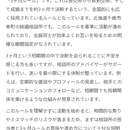
「3ヶ月ルール」です。これは仮交際から真剣交際、そし
て成婚までを約3ヶ月で決断するという、全国的にも広
く採用されているルールとなっています。北海道千歳市
幸町の結婚相談所でも、このルールを基準に活動が進め
られており、会員同士が効率よくお互いを知るための明
確な期間設定がなされています。
3ヶ月という短期間の中で決断を迫られることに不安を
感じる方も多いですが、相談所のアドバイザーがサポー
トを行い、迷いを最小限にする体制が整っています。例
えば、定期的な面談やプロフィールの見直し、相手との
コミュニケーションのフォローなど、短期間でも信頼関
係を築けるような仕組みが用意されています。
このルールを理解せずに活動を始めると、時間的な焦り
やミスマッチのリスクが高まるため、まずは相談所の担
当者と3ヶ月ルールの意味や進め方について十分な説明