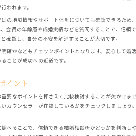
不安を解消したいなら初回面談で確認すべき要点とは
が行われます。
結婚相談所面談で不安を解消する質問例
ではの地域情報やサポート体制についても確認できるため
初回面談で結婚相談所のサポート体制確認
容、会員の年齢層や成婚実績などを質問することで、信頼
結婚相談所の料金や活動内容を丁寧に質問
りと確認し、自分の不安を解消することが大切です。
千歳市で結婚相談所活用の安心ポイント
が明確かなどもチェックポイントとなります。安心して婚
面談で結婚相談所の実績や成婚例を確認
めることが成功への近道です。
自分に合う結婚相談所を見極める初相談の極意
結婚相談所の特徴を面談で徹底チェック
ポイント
相性の良い結婚相談所を見極める質問術
の重要なポイントを押さえて比較検討することが欠かせま
千歳市で自分に合う結婚相談所を探すコツ
しいカウンセラーが在籍しているかをチェックしましょう
結婚相談所面談で理想の婚活像を共有する
面談で結婚相談所カウンセラーと信頼構築
に調べることで、信頼できる結婚相談所かどうかを判断し
千歳市で婚活を始める人のための面談活用法