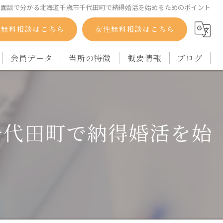
回面談で分かる北海道千歳市千代田町で納得婚活を始めるためのポイント
性無料相談はこちら
女性無料相談はこちら
会員データ
当所の特徴
概要情報
ブログ
自衛隊
コラム
バツイチ
千代田町で納得婚活を始
シングルマザー
再婚
アラフォー