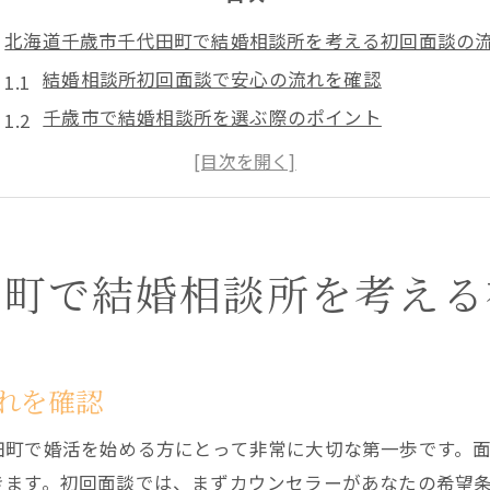
北海道千歳市千代田町で結婚相談所を考える初回面談の
結婚相談所初回面談で安心の流れを確認
千歳市で結婚相談所を選ぶ際のポイント
結婚相談所の面談が婚活成功の第一歩に
千歳市婚活で結婚相談所活用の基本を知る
結婚相談所の面談体験が不安解消に役立つ
納得できる結婚相談所選びを面談から始めるコツ
田町で結婚相談所を考える
結婚相談所面談で理想の婚活プランを描く
結婚相談所選びの基準を面談で見極める
千歳市で結婚相談所選びを成功させる方法
れを確認
面談で結婚相談所カウンセラーとの相性確認
田町で婚活を始める方にとって非常に大切な第一歩です。
結婚相談所のサポート内容を面談で比較
きます。初回面談では、まずカウンセラーがあなたの希望