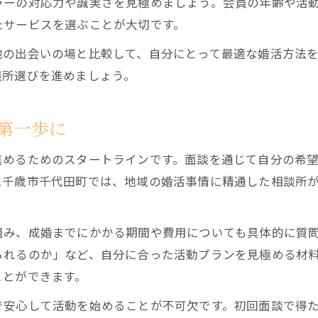
ラーの対応力や誠実さを見極めましょう。会員の年齢や活
千歳市婚活で結婚相談所面談を最大活用
たサービスを選ぶことが大切です。
結婚相談所面談で婚活計画を具体化する
他の出会いの場と比較して、自分にとって最適な婚活方法
面談活用で結婚相談所サポートを引き出す
談所選びを進めましょう。
結婚相談所で婚活を前向きに始めるコツ
千歳市の結婚相談所で出会いを広げる方法
第一歩に
理想の結婚相談所探しに役立つ初回面談の実例
進めるためのスタートラインです。面談を通じて自分の希
結婚相談所初回面談の実際の流れを紹介
に千歳市千代田町では、地域の婚活事情に精通した相談所
面談で分かる結婚相談所ごとの違いとは
結婚相談所活用の成功事例を面談で学ぶ
組み、成婚までにかかる期間や費用についても具体的に質
千歳市の結婚相談所体験談から得るヒント
られるのか」など、自分に合った活動プランを見極める材
結婚相談所初回面談で理想の婚活を知る
ことができます。
で安心して活動を始めることが不可欠です。初回面談で得