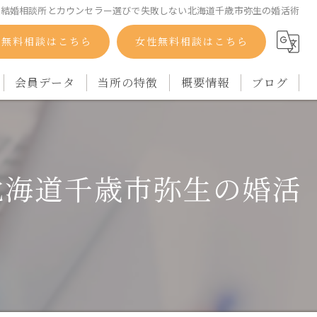
結婚相談所とカウンセラー選びで失敗しない北海道千歳市弥生の婚活術
性無料相談はこちら
女性無料相談はこちら
会員データ
当所の特徴
概要情報
ブログ
自衛隊
コラム
バツイチ
北海道千歳市弥生の婚活
シングルマザー
再婚
アラフォー