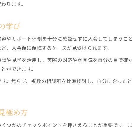
変わります。
結婚相談所のサポート体制を具体的に解説
婚活の不安を解消するカウンセラーの役割
の学び
結婚相談所で安心できるサポート内容とは
オンライン相談が可能な結婚相談所の魅力
内容やサポート体制を十分に確認せずに入会してしまうこ
結婚相談所でのサポート事例と利用者の声
など、入会後に後悔するケースが見受けられます。
婚活の現実と理想を叶えるカウンセラー術
相談や見学を活用し、実際の対応や雰囲気を自分の目で確
結婚相談所カウンセラーの現実的アドバイス
ことができます。
理想と現実をつなぐ結婚相談所の支援力
です。焦らず、複数の相談所を比較検討し、自分に合った
カウンセラーが提案する婚活成功の秘訣
現実を見据えた婚活戦略と結婚相談所の役割
カウンセラーの伴走で理想の成婚を目指す
見極め方
いくつかのチェックポイントを押さえることが重要です。