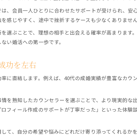
40代女性に適した婚活術と成婚の秘訣
では、会員一人ひとりに合わせたサポートが受けられ、安
40代女性向け結婚相談所活用のポイント
独を感じやすく、途中で挫折するケースも少なくありませ
結婚相談所で40代がモテる理由と戦略
所を選ぶことで、理想の相手と出会える確率が高まります
成婚率が高い40代女性の婚活術とは
しない婚活への第一歩です。
カウンセラーが語る40代婚活の実態
結婚相談所で40代女性が選ばれる秘訣
成功を左右
あなたに合う結婚相談所の見極め方とは
結婚相談所選びで失敗しない重要ポイント
率に直結します。例えば、40代の成婚実績が豊富なカウ
カウンセラーとの相性がもたらす婚活成果
結婚相談所のサポート体制で安心感を得る
事情を熟知したカウンセラーを選ぶことで、より現実的な
プロフィール作成のサポートが丁寧だった」といった体験
口コミや評判を活かした結婚相談所選び
自分に合う結婚相談所を見極める方法
具体的サポート体制で不安を解消する方法
用して、自分の希望や悩みにどれだけ寄り添ってくれるか