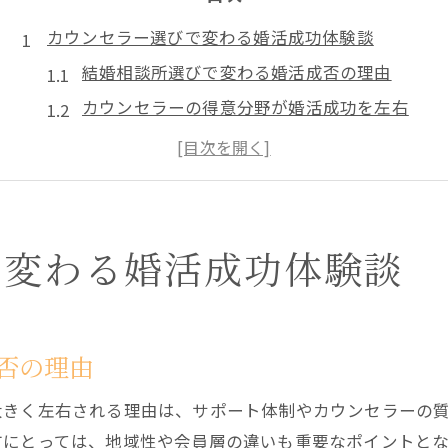
カウンセラー選びで変わる婚活成功体験談
結婚相談所選びで変わる婚活成否の理由
カウンセラーの得意分野が婚活成功を左右
結婚相談所選びの失敗体験とその学び
婚活で信頼できる結婚相談所の見極め方
ミライエガオ結婚相談所の特徴と活用法
結婚相談所利用なら安心サポートが魅力
で変わる婚活成功体験談
結婚相談所の安心サポート体制を徹底解説
個別対応が魅力の結婚相談所選びのコツ
結婚相談所で得られる専門カウンセラー支援
否の理由
結婚相談所のサポート内容と成婚率の関係
大きく左右される理由は、サポート体制やカウンセラーの
婚活で安心を得る結婚相談所のサポート方法
方にとっては、地域性や会員層の違いも重要なポイントとな