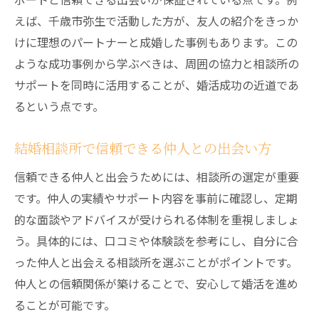
友人紹介による結婚相談所での出会いの流
えば、千歳市弥生で活動した方が、友人の紹介をきっか
れ
けに理想のパートナーと成婚した事例もあります。この
信頼できる結婚相談所で安心の出会いを
ような成功事例から学ぶべきは、周囲の協力と相談所の
結婚相談所で安心できるサポート体制の特
サポートを同時に活用することが、婚活成功の近道であ
徴
るという点です。
信頼される結婚相談所の選び方を徹底解説
結婚相談所で信頼できる仲人との出会い方
仲人のいる結婚相談所の安心ポイントとは
結婚相談所のセキュリティ対策とプライバ
信頼できる仲人と出会うためには、相談所の選定が重要
シー
です。仲人の実績やサポート内容を事前に確認し、定期
的な面談やアドバイスが受けられる体制を重視しましょ
結婚相談所が提供する安心な婚活環境の魅
う。具体的には、口コミや体験談を参考にし、自分に合
力
った仲人と出会える相談所を選ぶことがポイントです。
千歳婚活で信頼できる結婚相談所の特徴
仲人との信頼関係が築けることで、安心して婚活を進め
友人紹介が婚活にもたらす安心感の理由
ることが可能です。
結婚相談所と友人紹介の安心感を深掘り解