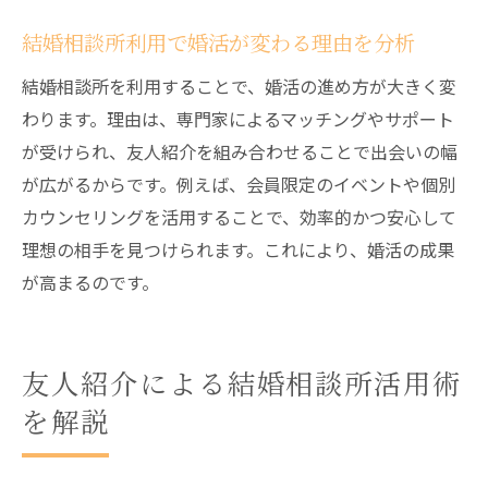
説
結婚相談所利用で婚活が変わる理由を分析
友人紹介が結婚相談所利用者を支える理由
結婚相談所を利用することで、婚活の進め方が大きく変
安心できる友人紹介の活かし方と注意点
わります。理由は、専門家によるマッチングやサポート
結婚相談所で友人紹介が信頼につながる仕
が受けられ、友人紹介を組み合わせることで出会いの幅
組み
が広がるからです。例えば、会員限定のイベントや個別
友人紹介による結婚相談所のサポート事例
カウンセリングを活用することで、効率的かつ安心して
結婚相談所と友人紹介が婚活で選ばれる背
理想の相手を見つけられます。これにより、婚活の成果
景
が高まるのです。
結婚相談所利用時のよくある疑問や注意点
結婚相談所で人気の年齢層や傾向を解説
友人紹介による結婚相談所活用術
お見合い時のタブーな質問と注意点を紹介
を解説
結婚相談所で人気の理由とその特徴とは
結婚相談所での交際ルールやマナーを解説