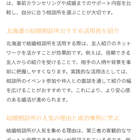
は、事前カウンセリングや成婚までのサポート内容を比
千歳婚活を成功させる結婚相談所選びの秘
較し、自分に合う相談所を選ぶことが大切です。
訣
結婚相談所の評判や口コミの活用方法を紹
北海道の結婚相談所おすすめ活用術を紹介
介
結婚相談所選びで重視すべき安心サポート
北海道で結婚相談所を活用する際は、友人紹介のネット
ワークを活かすことが効果的です。例えば、信頼できる
婚活を成功に導く友人紹介のメリットとは
友人からの紹介を受けることで、相手の人柄や背景を事
結婚相談所における友人紹介の信頼度を検
前に把握しやすくなります。実践的な活用法としては、
証
相談所のイベント参加や仲人との面談を通して紹介の幅
友人紹介が婚活に与える安心感の秘密とは
を広げることがおすすめです。これにより、より安心感
結婚相談所で友人紹介を活用した成功例を
のある婚活が進められます。
紹介
友人紹介が結婚相談所利用者に人気な理由
結婚相談所の人気の理由と成功事例に学ぶ
結婚相談所と友人紹介のメリットを比較分
結婚相談所が人気を集める理由は、第三者の客観的なサ
析
ポートと信頼できる出会いが保証されている点です。例