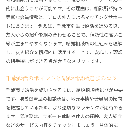
理由
的に出会うことが可能です。その理由は、相談所が持つ
結婚相談所での友人紹介体験談から学ぶコ
豊富な会員情報と、プロの仲人によるマッチングサポー
ツ
トにあります。例えば、千歳市弥生で婚活を進める際、
友人紹介と千歳婚活の相乗効果を徹底解説
友人からの紹介を組み合わせることで、信頼性の高いご
結婚相談所と友人紹介で安心な出会いを実
縁が生まれやすくなります。結婚相談所の仕組みを理解
現
し、友人紹介を積極的に活用することで、安心して理想
友人紹介活用で結婚相談所の魅力を最大化
の相手探しができる点が大きなメリットです。
結婚相談所選びで失敗しないための視点
千歳婚活のポイントと結婚相談所選びのコツ
結婚相談所を選ぶ際の重要な比較ポイント
とは
千歳市で婚活を成功させるには、結婚相談所選びが重要
北海道の結婚相談所おすすめ基準を丁寧に
です。地域密着型の相談所は、地元事情や会員層の傾向
解説
を把握しているため、より適切なマッチングが期待でき
結婚相談所の仲人の役割とサポート体制を
ます。選ぶ際は、サポート体制や仲人の経験、友人紹介
確認
などのサービス内容をチェックしましょう。具体的に