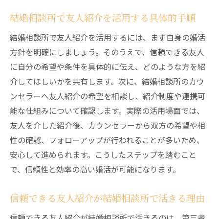
結婚相談所利用時の不安や疑問の解消法
結婚相談所で友人紹介を活用する具体的手順
結婚相談所選びで気を付けたいポイント
結婚相談所で友人紹介を活用するには、まず自身の婚活
出会いを広げる友人紹介活用の実践ポイント
方針を明確にしましょう。そのうえで、信頼できる友人
結婚相談所で友人紹介を効果的に活用する
に自分の希望や条件を具体的に伝え、どのような方を紹
方法
介してほしいかを共有します。次に、結婚相談所のカウ
友人紹介を活かした結婚相談所の出会いの
ンセラーへ友人紹介の希望を相談し、紹介制度や連携可
広げ方
能な仕組みについて確認します。実際の活用場面では、
結婚相談所選びと友人紹介の連携ポイント
友人を介した紹介後、カウンセラーから双方の希望や相
結婚相談所と友人紹介で理想の相手に近づ
性の確認、フォローアップが行われることが多いため、
く
安心して進められます。こうしたステップを踏むこと
友人紹介活用で結婚相談所の可能性を広げ
で、信頼性と効率の高い婚活が可能になります。
る
信頼できる友人紹介が結婚相談所で活きる理由
千歳婚活で友人紹介を取り入れる実践術
信頼できる友人紹介が結婚相談所で活きるのは、第三者