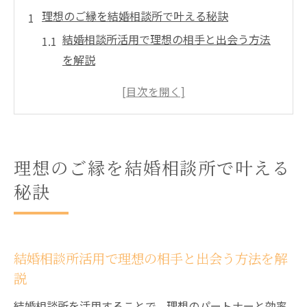
理想のご縁を結婚相談所で叶える秘訣
結婚相談所活用で理想の相手と出会う方法
を解説
千歳婚活のポイントと結婚相談所選びのコ
ツ
北海道の結婚相談所おすすめ活用術を紹介
結婚相談所の人気の理由と成功事例に学ぶ
理想のご縁を結婚相談所で叶える
結婚相談所で信頼できる仲人との出会い方
秘訣
結婚相談所利用で婚活が変わる理由を分析
友人紹介による結婚相談所活用術を解説
結婚相談所で友人紹介を活用する具体的手
結婚相談所活用で理想の相手と出会う方法を解
順
説
信頼できる友人紹介が結婚相談所で活きる
結婚相談所を活用することで、理想のパートナーと効率