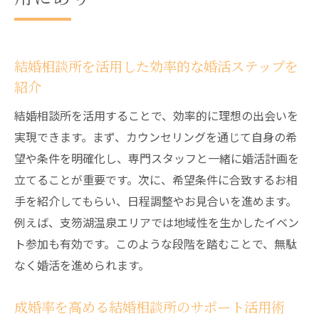
結婚相談所を通じて支笏湖温泉で得られる
出会いの魅力
支笏湖温泉エリアならではの婚活サポート
結婚相談所を活用した効率的な婚活ステップを
体験談
紹介
自然環境を活かした結婚相談所の活用アイ
結婚相談所を活用することで、効率的に理想の出会いを
デア
実現できます。まず、カウンセリングを通じて自身の希
結婚相談所で理想のパートナーに出会うチ
望や条件を明確化し、専門スタッフと一緒に婚活計画を
ャンス
立てることが重要です。次に、希望条件に合致するお相
支笏湖温泉と周辺地域の結婚相談所の評判
手を紹介してもらい、日程調整やお見合いを進めます。
を紹介
例えば、支笏湖温泉エリアでは地域性を生かしたイベン
ト参加も有効です。このような段階を踏むことで、無駄
結婚相談所利用者の声から見る支笏湖温泉
なく婚活を進められます。
の魅力
成婚率を高める結婚相談所のサポート活用術