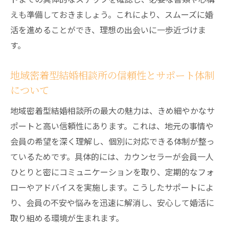
えも準備しておきましょう。これにより、スムーズに婚
年代ごとの婚活戦略と成功事例を紹介
活を進めることができ、理想の出会いに一歩近づけま
自分の年齢に合った結婚相談所の活用方法
す。
年齢を活かしたプロフィール作成のコツ
苫小牧や恵庭でも注目の年代別出会い傾向
地域密着型結婚相談所の信頼性とサポート体制
結婚相談所がサポートする年齢別マッチン
について
グ法
地域密着型結婚相談所の最大の魅力は、きめ細やかなサ
婚活トラブルを防ぐための知識と注意点
ポートと高い信頼性にあります。これは、地元の事情や
結婚相談所で起こりやすいトラブル事例と
会員の希望を深く理解し、個別に対応できる体制が整っ
対策法
ているためです。具体的には、カウンセラーが会員一人
婚前交渉やルール違反を避けるための心得
ひとりと密にコミュニケーションを取り、定期的なフォ
結婚相談所利用時に注意したいマナーと規
ローやアドバイスを実施します。こうしたサポートによ
約
り、会員の不安や悩みを迅速に解消し、安心して婚活に
取り組める環境が生まれます。
トラブル回避のためのカウンセラー活用術