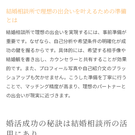
苫小牧や恵庭の相談所でも実践される注意
結婚相談所で理想の出会いを叶えるための準備
点
とは
安心して婚活を進めるためのトラブル対処
結婚相談所で理想の出会いを実現するには、事前準備が
法
重要です。なぜなら、自己分析や希望条件の明確化が成
苫小牧や恵庭も注目の婚活エリアを紹介
功の鍵を握るからです。具体的には、希望する相手像や
苫小牧の結婚相談所と婚活サービスの特徴
結婚観を書き出し、カウンセラーと共有することが効果
恵庭の婚活事情と結婚相談所利用のメリッ
的です。また、プロフィール写真や自己紹介文のブラッ
ト
シュアップも欠かせません。こうした準備を丁寧に行う
支笏湖温泉と苫小牧・恵庭の婚活環境を比
ことで、マッチング精度が高まり、理想のパートナーと
較
の出会いが現実に近づきます。
地域別の結婚相談所選びのポイントを解説
複数エリアの婚活体験談と成功例を紹介
婚活成功の秘訣は結婚相談所の活
出会いを広げるためのエリア選択の工夫
用にあり
支笏湖温泉で実感する結婚相談所の魅力