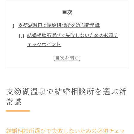
目次
支笏湖温泉で結婚相談所を選ぶ新常識
結婚相談所選びで失敗しないための必須チ
ェックポイント
支笏湖温泉エリアの結婚相談所の特徴と強
みを解説
苫小牧や恵庭の婚活情報と比較した選び方
のコツ
支笏湖温泉で結婚相談所を選ぶ新
結婚相談所の利用を始める前に知っておき
常識
たい基礎知識
地域密着型結婚相談所の信頼性とサポート
体制について
結婚相談所選びで失敗しないための必須チェッ
結婚相談所で理想の出会いを叶えるための