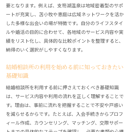
要となります。例えば、支笏湖温泉は地域密着型のサポ
結婚相談所の利用ルールとマナーをわかり
ートが充実し、苫小牧や恵庭は広域ネットワークを活か
やすく解説
した多様な出会いの場が特徴です。自分のライフスタイ
婚前交渉禁止などトラブル回避のためのポ
ルや婚活の目的に合わせて、各地域のサービス内容や実
イント
績をリスト化し、具体的な比較ポイントを整理すると、
結婚相談所の費用相場と内訳を徹底チェッ
納得のいく選択がしやすくなります。
ク
成婚料や追加費用の注意点と比較ポイント
結婚相談所の利用を始める前に知っておきたい
結婚相談所で安心して活動するための契約
基礎知識
事項
結婚相談所を利用する前に押さえておくべき基礎知識
苫小牧・恵庭の費用傾向も参考にした選び
は、サービス内容や利用の流れを正しく理解することで
方
す。理由は、事前に流れを把握することで不安や戸惑い
年齢別に見る結婚相談所での出会い方
を減らせるからです。たとえば、入会手続きからプロフ
結婚相談所で一番モテる年齢層と特徴を解
ィール作成、カウンセリング、マッチング、交際サポー
説
トまでの具体的なステップを確認し、必要な書類や心構