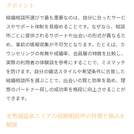
クポイント
準備とは
婚活成功の秘訣は結婚相談所の活用にあり
結婚相談所選びで最も重要なのは、自分に合ったサービ
結婚相談所を活用した効率的な婚活ステッ
スやサポート体制を見極めることです。なぜなら、相談
プを紹介
所ごとに提供されるサポートや出会いの形式が異なるた
め、事前の情報収集が不可欠となります。たとえば、カ
成婚率を高める結婚相談所のサポート活用
ウンセリングの有無や成婚率、会員層の特徴を比較し、
術
実際の利用者の体験談を参考にすることで、ミスマッチ
苫小牧や恵庭の婚活事例と成功のポイント
を防げます。自分の婚活スタイルや希望条件に合致した
を分析
結婚相談所を選ぶことで、出会いの質と効率を高め、理
結婚相談所で出会いを増やすための工夫と
想のパートナー探しの成功率を格段に向上させることが
実践法
できます。
婚活イベントと結婚相談所の併用で幅広い
出会いを実現
支笏湖温泉エリアの結婚相談所の特徴と強みを
結婚相談所利用で婚活に自信を持つための
解説
心構え