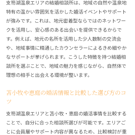
支笏湖温泉エリアの結婚相談所は、地域の自然や温泉地
理想の出会いを叶える婚活戦略を徹底解説
特有の温かい雰囲気を活かした婚活イベントやサポート
結婚相談所で理想条件に近づくプロフィー
が強みです。これは、地元密着型ならではのネットワー
ル作成法
クを活用し、安心感のある出会いを提供できるからで
婚活で大切な自己分析と希望条件の見直し
す。例えば、地元の名所を活用した少人数制の交流会
方
や、地域事情に精通したカウンセラーによるきめ細やか
結婚相談所で恋愛感情を育むプロセスと注
なサポートが挙げられます。こうした特徴を持つ結婚相
意点
談所を選ぶことで、地域の魅力を感じながら、自然体で
理想の相手と出会える環境が整います。
苫小牧や恵庭の体験談から学ぶ婚活戦略の
実際
苫小牧や恵庭の婚活情報と比較した選び方のコ
結婚相談所で出会いが続かない時の改善ア
ツ
プローチ
支笏湖温泉エリアと苫小牧・恵庭の婚活事情を比較する
理想の出会いを引き寄せる婚活マインドセ
ことで、自分に合った相談所選びが可能です。エリアご
ット
とに会員層やサポート内容が異なるため、比較検討が重
結婚相談所のルールと費用を丁寧に解説