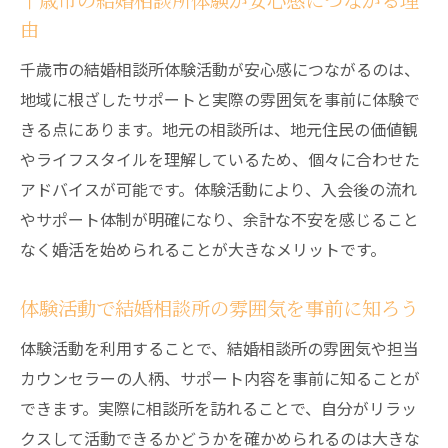
千歳市の結婚相談所体験が安心感につながる理
由
ポート
体験活動でわかる結婚相談所のフォロー体
千歳市の結婚相談所体験活動が安心感につながるのは、
制
地域に根ざしたサポートと実際の雰囲気を事前に体験で
結婚相談所体験活動がサポート内容を可視
きる点にあります。地元の相談所は、地元住民の価値観
化する理由
やライフスタイルを理解しているため、個々に合わせた
アドバイスが可能です。体験活動により、入会後の流れ
千歳市で体験する結婚相談所のサポートの
やサポート体制が明確になり、余計な不安を感じること
流れ
なく婚活を始められることが大きなメリットです。
結婚相談所体験で得られる安心のサポート
事例
体験活動で結婚相談所の雰囲気を事前に知ろう
体験活動で見つける結婚相談所スタッフの
質
体験活動を利用することで、結婚相談所の雰囲気や担当
カウンセラーの人柄、サポート内容を事前に知ることが
千歳市中央で婚活に踏み出す体験活動のすすめ
できます。実際に相談所を訪れることで、自分がリラッ
結婚相談所体験活動が婚活の第一歩におす
クスして活動できるかどうかを確かめられるのは大きな
すめな理由