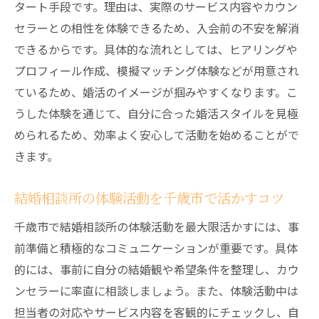
タート手段です。理由は、実際のサービス内容やカウン
結婚相談所の体験が千歳市中央で叶える出会い
セラーとの相性を体験できるため、入会前の不安を解消
結婚相談所体験活動が出会いの幅を広げる
できるからです。具体的な流れとしては、ヒアリングや
ポイント
プロフィール作成、模擬マッチング体験などが用意され
千歳市の婚活で結婚相談所体験が活きる場
ているため、婚活のイメージが掴みやすくなります。こ
面
うした体験を通じて、自分に合った婚活スタイルを見極
体験活動を通じて出会える理想のパートナ
められるため、効率よく安心して活動を始めることがで
ー像
きます。
結婚相談所体験で分かる出会いの質とサポ
結婚相談所の体験活動を千歳市で活かすコツ
ート力
婚活を叶える結婚相談所体験のメリットを
千歳市で結婚相談所の体験活動を最大限活かすには、事
紹介
前準備と積極的なコミュニケーションが重要です。具体
千歳市中央で体験できる結婚相談所の出会
的には、事前に自分の結婚観や希望条件を整理し、カウ
い方
ンセラーに率直に相談しましょう。また、体験活動中は
担当者の対応やサービス内容を客観的にチェックし、自
自分に合う結婚相談所選びの秘訣を体験活動か