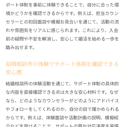
結婚相談所利用がパートナー探しの近道と
ポート体制を事前に体験できることで、自分に合った環
なる背景
境かどうかを確認できるからです。例えば、担当カウン
結婚相談所体験が出会いのチャンスを広げ
セラーとの初回面談や模擬お見合いを通じて、活動の流
る方法
れや雰囲気をリアルに感じられます。これにより、入会
千歳市の体験活動で自分らしい婚活を始め
前の疑問や不安を解消し、安心して婚活を始める一歩を
よう
踏み出せます。
体験活動がパートナー探しの不安をやわら
結婚相談所の体験でサポート体制を確認できる
げる仕組み
安心感
体験活動で分かる結婚相談所の安心サポート体
制
結婚相談所の体験活動を通じて、サポート体制の具体的
な内容を直接確認できる点は大きな安心材料です。なぜ
結婚相談所の体験活動でサポート体制を体
なら、どのようなカウンセラーがどのようにアドバイス
感する
やフォローをしてくれるのか、自分の目で確かめられる
体験活動が結婚相談所の安心感を生み出す
からです。例えば、体験面談や活動計画の説明、模擬紹
理由
介などを受けることで、サポートの質や対応速度を実感