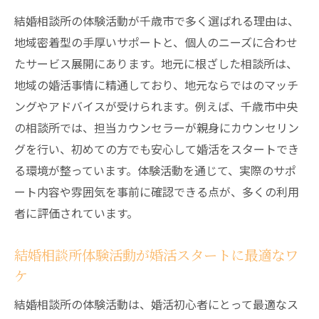
ろう
結婚相談所の体験活動が千歳市で多く選ばれる理由は、
婚活を始めるなら体験活動で安心感を実感
地域密着型の手厚いサポートと、個人のニーズに合わせ
結婚相談所体験活動が婚活の不安を解消す
たサービス展開にあります。地元に根ざした相談所は、
る仕組み
地域の婚活事情に精通しており、地元ならではのマッチ
ングやアドバイスが受けられます。例えば、千歳市中央
結婚相談所の体験でサポート体制を確認で
の相談所では、担当カウンセラーが親身にカウンセリン
きる安心感
グを行い、初めての方でも安心して婚活をスタートでき
婚活初心者が結婚相談所体験から得られる
る環境が整っています。体験活動を通じて、実際のサポ
安心ポイント
ート内容や雰囲気を事前に確認できる点が、多くの利用
体験活動で見極める結婚相談所の信頼性と
者に評価されています。
は
千歳市の結婚相談所で安心して活動を始め
結婚相談所体験活動が婚活スタートに最適なワ
る方法
ケ
体験活動でわかる結婚相談所スタッフの対
結婚相談所の体験活動は、婚活初心者にとって最適なス
応力