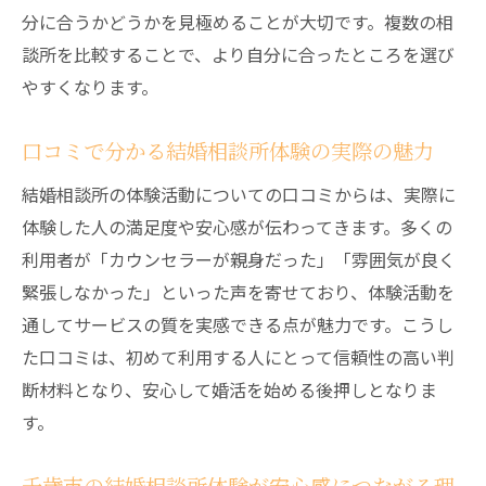
分に合うかどうかを見極めることが大切です。複数の相
ら探る
談所を比較することで、より自分に合ったところを選び
体験活動で自分に合う結婚相談所を見極め
やすくなります。
る方法
結婚相談所体験が相談所選びに役立つ理由
口コミで分かる結婚相談所体験の実際の魅力
千歳市の結婚相談所体験が選択の決め手に
結婚相談所の体験活動についての口コミからは、実際に
なる
体験した人の満足度や安心感が伝わってきます。多くの
結婚相談所体験活動で重視すべきチェック
利用者が「カウンセラーが親身だった」「雰囲気が良く
ポイント
緊張しなかった」といった声を寄せており、体験活動を
婚活成功のための結婚相談所体験の活用法
通してサービスの質を実感できる点が魅力です。こうし
体験活動から得られる結婚相談所選びのヒ
た口コミは、初めて利用する人にとって信頼性の高い判
ント
断材料となり、安心して婚活を始める後押しとなりま
体験活動を通じた結婚相談所サポートの実態と
す。
は
結婚相談所体験で実感するきめ細やかなサ