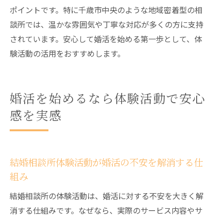
ポイントです。特に千歳市中央のような地域密着型の相
千歳市で結婚相談所体験に参加する価値と
談所では、温かな雰囲気や丁寧な対応が多くの方に支持
は
されています。安心して婚活を始める第一歩として、体
体験活動が婚活への心理的ハードルを下げ
験活動の活用をおすすめします。
る効果
結婚相談所体験で婚活の流れを実感しよう
結婚相談所体験活動が婚活成功に導く秘訣
婚活を始めるなら体験活動で安心
千歳市中央で体験できる結婚相談所の魅力
感を実感
結婚相談所体験でパートナー探しが身近になる
理由
結婚相談所体験活動がパートナー探しを現
結婚相談所体験活動が婚活の不安を解消する仕
実的にする
組み
体験活動で理想の相手像を明確にできる理
結婚相談所の体験活動は、婚活に対する不安を大きく解
由
消する仕組みです。なぜなら、実際のサービス内容やサ