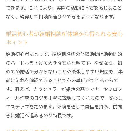
千歳市の結婚相談所で実感できる手厚いサ
できます。これにより、実際の活動に不安を感じること
ポート
なく、納得して相談所選びができるようになります。
体験活動を通じて信頼できる相談所を見極
める
婚活初心者が結婚相談所体験から得られる安心
結婚相談所体験で分かるサービスの質と対
ポイント
応力
婚活初心者にとって、結婚相談所の体験活動は活動開始
安心して婚活を進めるための体験活動の活
のハードルを下げる大きな安心材料です。なぜなら、初
用法
めての婚活で分からないことや緊張しやすい場面も、事
前に流れを確認できることで心の準備ができるからで
す。例えば、カウンセラーが婚活の基本マナーやプロフ
ィール作成のコツを丁寧に説明してくれるので、安心し
てステップを踏めます。体験を通じて自信を持ち、前向
きに婚活へ進めるのが特長です。