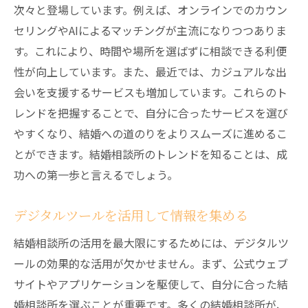
信頼できるレビューの見分け方
次々と登場しています。例えば、オンラインでのカウン
トレンドを反映した口コミの活用
セリングやAIによるマッチングが主流になりつつありま
ネガティブな口コミの読み解き方
す。これにより、時間や場所を選ばずに相談できる利便
性が向上しています。また、最近では、カジュアルな出
最新の成功事例を口コミから収集
会いを支援するサービスも増加しています。これらのト
複数サイトを比較する重要性
レンドを把握することで、自分に合ったサービスを選び
結婚相談所の公式ウェブサイトを賢く使いこな
やすくなり、結婚への道のりをよりスムーズに進めるこ
すコツ
とができます。結婚相談所のトレンドを知ることは、成
公式サイトで確認すべき最新情報
功への第一歩と言えるでしょう。
ウェブサイトの機能をフル活用する
料金プランとキャンペーン情報の見方
デジタルツールを活用して情報を集める
登録手続きの流れを事前に理解する
結婚相談所の活用を最大限にするためには、デジタルツ
FAQセクションで疑問を解消する
ールの効果的な活用が欠かせません。まず、公式ウェブ
公式ブログからの役立つ情報収集
サイトやアプリケーションを駆使して、自分に合った結
結婚相談所の最新サービスを理解し成功するた
婚相談所を選ぶことが重要です。多くの結婚相談所が、