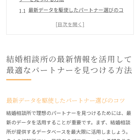
最新データを駆使したパートナー選びのコ
ツ
結婚相談所のトレンドを知る重要性
デジタルツールを活用して情報を集める
効果的なプロフィール作成のポイント
結婚相談所の最新情報を活用して
フィードバックを活用した自己改善方法
最適なパートナーを見つける方法
成功事例から学ぶマッチングの秘訣
結婚相談所の選び方と最新情報で成功するステ
ップを解説
最新データを駆使したパートナー選びのコツ
選び方の基本と最新情報の重要性
結婚相談所で理想のパートナーを見つけるためには、最
比較すべきポイントと選び方の基準
新のデータを活用することが重要です。まず、結婚相談
契約前に確認すべき最新サービス
所が提供するデータベースを最大限に活用しましょう。
登録後のサポート体制をチェック