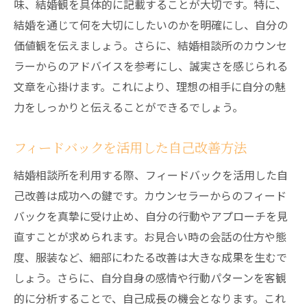
味、結婚観を具体的に記載することが大切です。特に、
活用
結婚を通じて何を大切にしたいのかを明確にし、自分の
定期購読とそのメリット
価値観を伝えましょう。さらに、結婚相談所のカウンセ
プロモーション情報を効果的に活用
ラーからのアドバイスを参考にし、誠実さを感じられる
結婚相談所の最新データをもとにした成功の秘
文章を心掛けます。これにより、理想の相手に自分の魅
訣とは
力をしっかりと伝えることができるでしょう。
最新成婚率データの読み解き方
データドリブンでの婚活戦略
フィードバックを活用した自己改善方法
具体的な成功事例の分析
結婚相談所を利用する際、フィードバックを活用した自
最新の傾向と戦略を合わせた婚活方法
己改善は成功への鍵です。カウンセラーからのフィード
市場データを活かしたパートナー探し
バックを真摯に受け止め、自分の行動やアプローチを見
直すことが求められます。お見合い時の会話の仕方や態
成功するためのデータの活用法
度、服装など、細部にわたる改善は大きな成果を生むで
しょう。さらに、自分自身の感情や行動パターンを客観
的に分析することで、自己成長の機会となります。これ