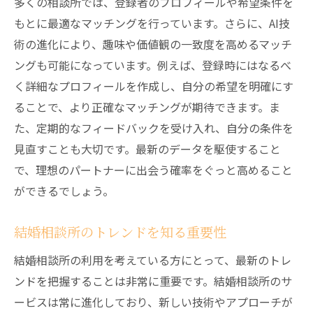
多くの相談所では、登録者のプロフィールや希望条件を
最新の成婚率データを参照する
もとに最適なマッチングを行っています。さらに、AI技
成功者の声から学ぶ選び方
術の進化により、趣味や価値観の一致度を高めるマッチ
SNS活用で結婚相談所の最新情報を手に入れる
ングも可能になっています。例えば、登録時にはなるべ
秘訣
く詳細なプロフィールを作成し、自分の希望を明確にす
フォローすべきSNSアカウントの紹介
ることで、より正確なマッチングが期待できます。ま
た、定期的なフィードバックを受け入れ、自分の条件を
ハッシュタグ検索で得る最新情報
見直すことも大切です。最新のデータを駆使すること
SNS上での体験談と口コミの活用
で、理想のパートナーに出会う確率をぐっと高めること
最新イベント情報のキャッチ方法
ができるでしょう。
SNSでの専門家の意見を参考にする
プライバシーを守りながら情報を得る
結婚相談所のトレンドを知る重要性
口コミサイトから見る結婚相談所の最新トレン
結婚相談所の利用を考えている方にとって、最新のトレ
ド
ンドを把握することは非常に重要です。結婚相談所のサ
口コミサイト選びのポイント
ービスは常に進化しており、新しい技術やアプローチが