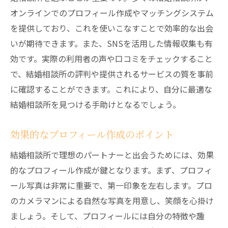
めのガイド
オンラインでのプロフィール作成やマッチングシステム
を提供しており、これを使いこなすことで効率的な出会
最新サービスの特徴と利点
いが期待できます。また、SNSを活用した情報収集も有
個別サポートの活用法
効です。実際の利用者の声や口コミをチェックすること
最新技術を取り入れたサービス例
で、結婚相談所の評判や提供されるサービスの質を事前
サービス利用で知っておくべき注意点
に確認することができます。これにより、自分に最適な
カスタマイズサービスの活用法
結婚相談所を見つける手助けとなるでしょう。
成功者が薦める最新サービス
メールマガジンを活用した結婚相談所の最新情
効果的なプロフィール作成のポイント
報収集法
結婚相談所で理想のパートナーと出会うためには、効果
登録必須のメールマガジン紹介
的なプロフィール作成が鍵となります。まず、プロフィ
メールから得られる最新情報の活用
ール写真は非常に重要で、第一印象を左右します。プロ
お得なキャンペーン情報を逃さない方法
のカメラマンによる自然な写真を用意し、笑顔を心掛け
ましょう。そして、プロフィールには自分の特徴や趣
メールマガジンでのスペシャルコンテンツ