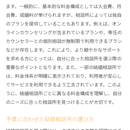
ます。一般的に、基本的な料金構成としては入会費、月
オプションサービスの種類とその効果
会費、成婚料が挙げられますが、相談所によっては独自
オプション料金のかしこい選び方
のプランを提供していることもあります。例えば、オン
カスタマイズ可能な料金プランのメリット
ラインカウンセリングが含まれているプランや、専任の
自分に合ったオプション料金で得られるも
カウンセラーとの個別相談が無制限で利用できるプラン
の
などが存在します。これにより、より細やかなサポート
オプションサービスの選択基準
を求める方にとっては、自分に合った相談所を選ぶ際の
オプション料金の導入事例
重要なポイントとなります。また、一部の結婚相談所で
料金体系を理解して理想の結婚相談所を選ぶス
は、料金体系が明確に表示されており、利用者が安心し
テップ
てサービスを利用できるよう工夫されています。このよ
うに、結婚相談所ごとに異なる料金構成を理解し、自分
料金体系の理解が選択の鍵となる
のニーズに合った相談所を見つけることが大切です。
理想の結婚相談所選びのためのステップ
料金から見る結婚相談所の選び方
予算に合わせた結婚相談所の選び方
料金体系を活用した選択肢の絞り方