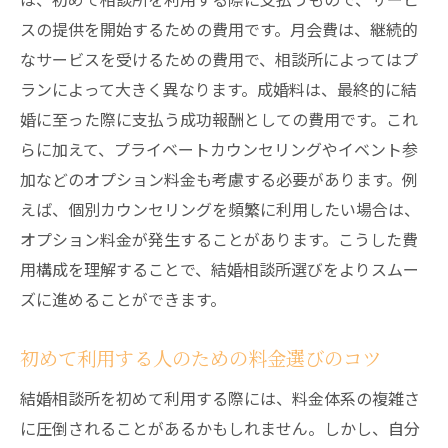
料金体系を理解してムダを省く
スの提供を開始するための費用です。月会費は、継続的
サービス内容の違いが料金に影響する理由とは
なサービスを受けるための費用で、相談所によってはプ
パーソナルカウンセリングの有無と料金へ
ランによって大きく異なります。成婚料は、最終的に結
の影響
婚に至った際に支払う成功報酬としての費用です。これ
らに加えて、プライベートカウンセリングやイベント参
イベント参加頻度と料金の関係
加などのオプション料金も考慮する必要があります。例
サービスの充実度が料金に反映される理由
えば、個別カウンセリングを頻繁に利用したい場合は、
料金に比例するサービスの質
オプション料金が発生することがあります。こうした費
料金構成から見るサービスの価値
用構成を理解することで、結婚相談所選びをよりスムー
特別プランが料金に与える影響
ズに進めることができます。
自分に合った結婚相談所を選ぶための料金比較
ガイド
初めて利用する人のための料金選びのコツ
料金比較で気をつけるポイント
結婚相談所を初めて利用する際には、料金体系の複雑さ
各相談所の料金プランを一覧で比較
に圧倒されることがあるかもしれません。しかし、自分