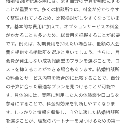
結婚相談所を選ぶ際には、まず自分の予算を明確にする
自分のニーズに合う料金体系の見つけ方
ことが重要です。多くの相談所では、料金が分かりやす
料金理解がもたらす安心感
く整理されているため、比較検討がしやすくなっていま
結婚相談所料金を賢く選ぶためのチェックポイ
す。基本的な費用に加えて、オプションサービスの料金
ント
がかかることも多いため、総費用を把握することが必要
料金選びで見るべき重要ポイント
です。例えば、初期費用を抑えたい場合は、低額の入会
結婚相談所の料金に関するFAQ
費を提供する相談所を選ぶと良いでしょう。さらに、月
料金の透明性と信頼性を確認する
会費が発生しない成功報酬型のプランを選ぶことで、コ
ストを抑えることができる場合もあります。結婚相談所
料金プランの見直しポイント
の料金とサービス内容を総合的に比較することで、自分
料金比較の落とし穴を回避する方法
の予算に合った最適なプランを見つけることが可能で
賢い料金選びのための情報源
す。具体的には、実際に利用した人の体験談や口コミを
参考にすることで、料金対効果を判断しやすくなりま
す。しっかりと情報を収集し、自分に適した結婚相談所
を選ぶことが、理想のパートナーを見つけるための第一