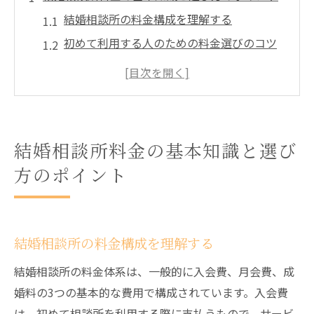
結婚相談所の料金構成を理解する
初めて利用する人のための料金選びのコツ
料金体系が異なる相談所の特徴
予算に合わせた結婚相談所の選び方
結婚相談所の料金に影響する要素
料金プランを比較する際の注意点
結婚相談所料金の基本知識と選び
入会費や月会費など結婚相談所の料金体系を徹
方のポイント
底解説
入会費の相場とその役割
月会費の詳細とその内容
結婚相談所の料金構成を理解する
成婚料の仕組みとその特徴
結婚相談所の料金体系は、一般的に入会費、月会費、成
キャンペーンによる料金割引の活用法
婚料の3つの基本的な費用で構成されています。入会費
サービス内容別の料金差を把握する
は、初めて相談所を利用する際に支払うもので、サービ