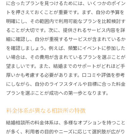
自分の希望に合った料金プランの見つけ方
に合ったプランを見つけるためには、いくつかのポイン
料金とサービスのバランスを考える
トを押さえておくことが重要です。まず、自分の予算を
明確にし、その範囲内で利用可能なプランを比較検討す
口コミから見る料金の妥当性
ることが大切です。次に、提供されるサービス内容を詳
料金比較サイトの活用方法
細に確認し、自分が重視するサービスが含まれているか
結婚相談所の成婚料とは？成功報酬制と固定料
を確認しましょう。例えば、頻繁にイベントに参加した
金制の違い
い場合は、その費用が含まれているプランを選ぶことが
成功報酬制のメリットとデメリット
望ましいです。また、結婚までのサポートがどれほど手
固定料金制の特徴と安心感
厚いかも考慮する必要があります。口コミや評価を参考
成婚料の支払いタイミングとその意味
にしながら、自分のライフスタイルや目標に合った料金
どちらの料金制が自分に合うかを考える
プランを選ぶことが成功への第一歩となります。
成婚料を決めるための重要な要素
料金体系が異なる相談所の特徴
成功報酬制の選び方ガイド
オプション料金を活用した最適なプランの見つ
結婚相談所の料金体系は、多様なオプションを持つこと
け方
が多く、利用者の目的やニーズに応じて選択肢が広がり