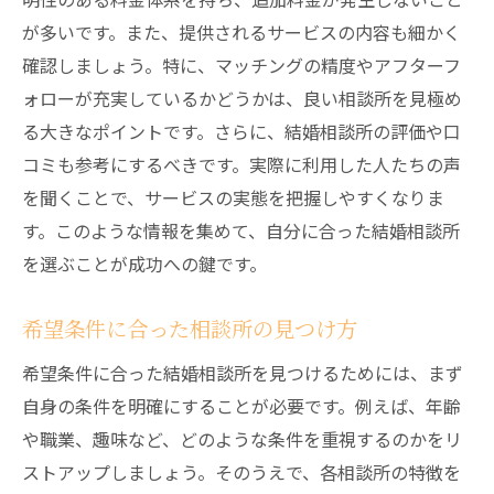
実際の利用者の声を参考にする
が多いです。また、提供されるサービスの内容も細かく
千歳市での結婚相談所のサービス内容と料金を
確認しましょう。特に、マッチングの精度やアフターフ
徹底比較
ォローが充実しているかどうかは、良い相談所を見極め
基本サービスとオプションの違い
る大きなポイントです。さらに、結婚相談所の評価や口
コミも参考にするべきです。実際に利用した人たちの声
料金体系の比較方法
を聞くことで、サービスの実態を把握しやすくなりま
予算に合ったプランの選び方
す。このような情報を集めて、自分に合った結婚相談所
追加費用やキャンセルポリシーを確認
を選ぶことが成功への鍵です。
お試しプランの活用法
割引やキャンペーン情報をチェック
希望条件に合った相談所の見つけ方
千歳市での婚活成功の秘訣理想のパートナーを
希望条件に合った結婚相談所を見つけるためには、まず
見つけよう
自身の条件を明確にすることが必要です。例えば、年齢
成功する婚活のステップ
や職業、趣味など、どのような条件を重視するのかをリ
自己分析と目標設定の重要性
ストアップしましょう。そのうえで、各相談所の特徴を