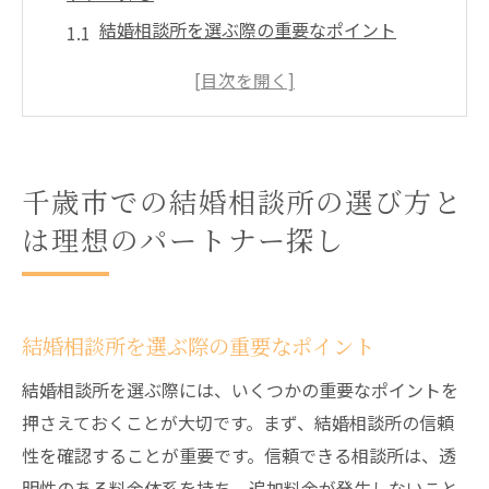
結婚相談所を選ぶ際の重要なポイント
希望条件に合った相談所の見つけ方
地元の信頼性ある結婚相談所を選ぶ方法
サービス内容の違いを理解する
結婚相談所の評判を確認する方法
千歳市での結婚相談所の選び方と
理想のパートナーを見つけるための心構え
は理想のパートナー探し
信頼性で選ぶ千歳市の結婚相談所利用のポイン
ト
信頼性を見極めるためのチェックポイント
結婚相談所を選ぶ際の重要なポイント
口コミやレビューの重要性
結婚相談所を選ぶ際には、いくつかの重要なポイントを
長年の実績を持つ相談所を選ぶ利点
押さえておくことが大切です。まず、結婚相談所の信頼
認定資格とスタッフの質を確認
性を確認することが重要です。信頼できる相談所は、透
プライバシー保護の取り組みを確認する
明性のある料金体系を持ち、追加料金が発生しないこと