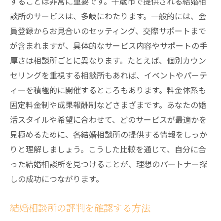
することは非常に重要です。千歳市で提供される結婚相
さらなる出会いを求める姿勢
談所のサービスは、多岐にわたります。一般的には、会
成功体験を基にしたアドバイス
員登録からお見合いのセッティング、交際サポートまで
千歳市の結婚相談所で理想的な出会いを実現す
が含まれますが、具体的なサービス内容やサポートの手
る方法
厚さは相談所ごとに異なります。たとえば、個別カウン
目標を明確にして行動する
セリングを重視する相談所もあれば、イベントやパーテ
出会いの質を上げるための工夫
ィーを積極的に開催するところもあります。料金体系も
相談所のネットワークを駆使する
固定料金制や成果報酬制などさまざまです。あなたの婚
活スタイルや希望に合わせて、どのサービスが最適かを
情報収集と事前準備の重要性
見極めるために、各結婚相談所の提供する情報をしっか
理想のパートナー像を具体化する
りと理解しましょう。こうした比較を通じて、自分に合
前向きな姿勢で出会いに臨む
った結婚相談所を見つけることが、理想のパートナー探
しの成功につながります。
結婚相談所の評判を確認する方法