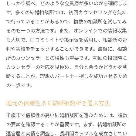
婚活を楽しむための心構え
しっかり調べ、どのような会員層が多いのかを確認しま
出会いの場を広げる工夫
す。多くの結婚相談所では、初回カウンセリングを無料
で行っていることがあるので、複数の相談所を試してみ
フィードバックを活用した改善方法
るのも一つの方法です。また、オンラインでの情報収集
継続的な努力と諦めない姿勢
も大切で、口コミサイトや掲示板を活用し、相談所の評
結婚相談所を賢く利用千歳市での婚活を成功さ
判や実績をチェックすることができます。最後に、相談
せる方法
所のカウンセラーとの相性も重要です。初回の相談時に
相談所とのコミュニケーションを円滑にす
カウンセラーの対応を見極め、自分と合うかどうかを判
る方法
断することが、理想のパートナー探しを成功させるため
結婚相談所を最大限に活用するための工夫
の一歩です。
プロのアドバイスを活用する利点
婚活イベントの有効利用
地元の信頼性ある結婚相談所を選ぶ方法
利用後のフォローアップを大切に
千歳市で信頼性の高い結婚相談所を選ぶためには、複数
ネットワークを広げるための戦略
の要素を確認することが重要です。まず、結婚相談所の
千歳市での結婚相談所選びで重要な信頼性とサ
運営歴と実績を調査し、長期間カップルを成立させてい