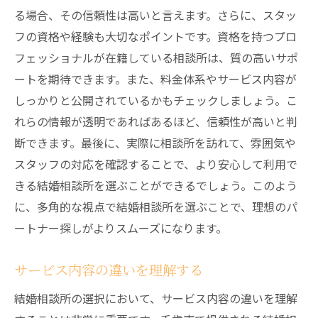
ービス
る場合、その信頼性は高いと言えます。さらに、スタッ
フの資格や経験も大切なポイントです。資格を持つプロ
信頼できる相談所の選び方
フェッショナルが在籍している相談所は、質の高いサポ
質の高いサービスの見極め方
ートを期待できます。また、料金体系やサービス内容が
安心して利用できる相談所の特徴
しっかりと公開されているかもチェックしましょう。こ
信頼性のある実績を持つ相談所の探し方
れらの情報が透明であればあるほど、信頼性が高いと判
サービスの透明性を確認する方法
断できます。最後に、実際に相談所を訪れて、雰囲気や
定期的な評価や改善が行われているか
スタッフの対応を確認することで、より安心して利用で
理想のパートナーに出会うための千歳市結婚相
きる結婚相談所を選ぶことができるでしょう。このよう
談所活用術
に、多角的な視点で結婚相談所を選ぶことで、理想のパ
ートナー探しがよりスムーズになります。
自分に合ったシステムを選ぶ
相性診断の結果を活かす方法
サービス内容の違いを理解する
フィードバックを受け入れ改善する
結婚相談所の選択において、サービス内容の違いを理解
プロの仲介を効果的に活用