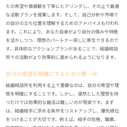
たの希望や価値観を丁寧にヒアリングし、その上で最適
カウンセラーとの信頼構築法
な活動プランを提案します。そして、自己分析や市場で
相談所との長期的な関係の築き方
の自分の立ち位置を理解するためのアドバイスも行われ
カウンセラーから学んだ貴重な教え
ます。これにより、あなた自身がより自分の強みや特徴
信頼関係の維持と発展
を活かしつつ、理想のパートナー探しに専念できるので
カウンセラーとの相性を知る方法
す。具体的なアクションプランがあることで、結婚相談
成功事例から見る結婚相談所の秘訣
所での活動がより効果的に進められるようになります。
成功事例に見る共通の特徴
自分の希望を明確にするための第一歩
成功者の習慣と心構え
結婚相談所を効果的に利用するための戦略
結婚相談所を利用する上で重要なのは、自分の希望や理
想を明確にすることです。しかし、漠然とした理想を持
成婚率を上げるためのポイント
つだけでは効果的な婚活は難しいのが現実です。まず
成功者の体験に学ぶ
は、結婚相手に求める条件をリストアップし、優先順位
成功の秘訣を自分に取り入れる方法
をつけることが大切です。例えば、相手の性格、職業、
結婚相談所での経験が未来をどう変えるか