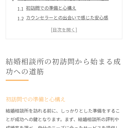
初訪問での準備と心構え
カウンセラーとの出会いで感じた安心感
最初の相談で得た具体的なアドバイス
自分の希望を明確にするための第一歩
結婚相談所選びのポイント
初回面談での成功体験談
結婚相談所の初訪問から始まる成
プロのカウンセリングで理想のパートナー像を
功への道筋
明確に
カウンセリングによる自己分析の重要性
理想のパートナー像を見つけるためのヒン
初訪問での準備と心構え
ト
結婚相談所を訪れる前に、しっかりとした準備をするこ
定期的なカウンセリングの効果
とが成功への鍵となります。まず、結婚相談所の評判や
カウンセラーの視点からの新しい発見
成婚率を調べ、自分のニーズに合ったサービスを提供し