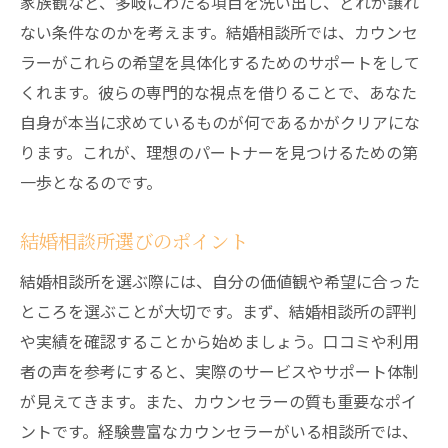
家族観など、多岐にわたる項目を洗い出し、どれが譲れ
結婚相談所で得た自信と成長
ない条件なのかを考えます。結婚相談所では、カウンセ
人生の選択肢を広げる経験
ラーがこれらの希望を具体化するためのサポートをして
未来へのビジョンを描くために
くれます。彼らの専門的な視点を借りることで、あなた
自身が本当に求めているものが何であるかがクリアにな
過去の経験が現在にどう影響するか
ります。これが、理想のパートナーを見つけるための第
結婚相談所の経験を通じた自己変革
一歩となるのです。
未来を切り開くための具体的なステップ
結婚相談所選びのポイント
結婚相談所を選ぶ際には、自分の価値観や希望に合った
ところを選ぶことが大切です。まず、結婚相談所の評判
や実績を確認することから始めましょう。口コミや利用
者の声を参考にすると、実際のサービスやサポート体制
が見えてきます。また、カウンセラーの質も重要なポイ
ントです。経験豊富なカウンセラーがいる相談所では、