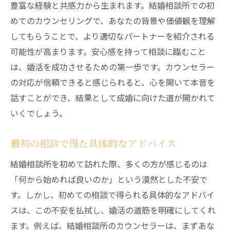
多様なイベントの選び方
豊富な経験と共感力から生まれます。結婚相談所での初
実際の出会いでの第一印象の大切さ
めてのカウンセリングで、あなたの背景や価値観を理解
してもらうことで、より適切なパートナーを紹介される
イベントを通じた人脈の広げ方
可能性が高まります。安心感を持って相談に臨むこと
出会いから成婚までの流れ
は、婚活を成功させるための第一歩です。カウンセラー
実際の体験談に学ぶ結婚相談所の活用法
の対応が信頼できると感じられると、心を開いて本音を
成功者が語るリアルなエピソード
話すことができ、結果として成婚に向けた道が開かれて
相談所利用者の成功と失敗
いくでしょう。
体験談から得られるアドバイス
具体的な成婚事例の紹介
最初の相談で得た具体的なアドバイス
経験談から学ぶ心得
結婚相談所を初めて訪れた際、多くの方が感じるのは
過去の成功体験を活かす方法
「何から始めれば良いのか」という漠然とした不安で
信頼関係を築く結婚相談所のカウンセラーとの
す。しかし、初めての相談で得られる具体的なアドバイ
交流
スは、この不安を払拭し、婚活の道筋を明確にしてくれ
ます。例えば、結婚相談所のカウンセラーは、まずあな
綿密なコミュニケーションの重要性