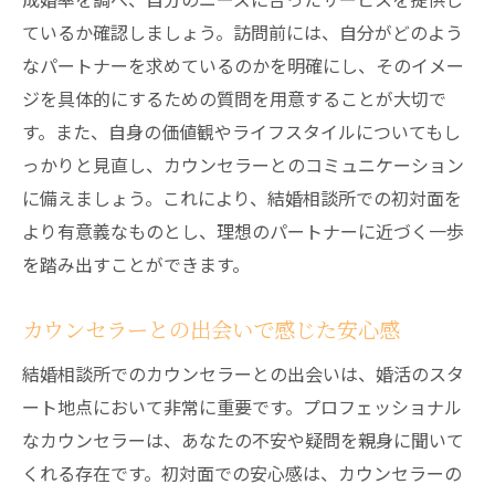
具体的な目標設定の方法
ているか確認しましょう。訪問前には、自分がどのよう
カウンセリングでの成功事例
なパートナーを求めているのかを明確にし、そのイメー
結婚相談所でのアドバイスを活用して自分を磨
ジを具体的にするための質問を用意することが大切で
く
す。また、自身の価値観やライフスタイルについてもし
自己改善のためのフィードバック活用法
っかりと見直し、カウンセラーとのコミュニケーション
に備えましょう。これにより、結婚相談所での初対面を
外見と内面の磨き方
より有意義なものとし、理想のパートナーに近づく一歩
日々の努力で得られる自信
を踏み出すことができます。
相談所のアドバイスを活かした日常生活
改善ポイントの優先順位の付け方
カウンセラーとの出会いで感じた安心感
変化を実感した体験談
結婚相談所でのカウンセラーとの出会いは、婚活のスタ
イベント参加を通じた新たな出会いの機会
ート地点において非常に重要です。プロフェッショナル
イベントでの成功例と失敗談
なカウンセラーは、あなたの不安や疑問を親身に聞いて
参加前の準備と心構え
くれる存在です。初対面での安心感は、カウンセラーの