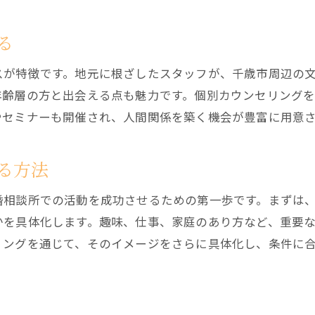
婚活を成功に導く相談所の選び方
る
理想の結婚を実現するためのステップ
スが特徴です。地元に根ざしたスタッフが、千歳市周辺の
選び方の失敗例とその回避法
年齢層の方と出会える点も魅力です。個別カウンセリング
成功者に学ぶ選び方のコツ
やセミナーも開催され、人間関係を築く機会が豊富に用意
る方法
婚相談所での活動を成功させるための第一歩です。まずは
かを具体化します。趣味、仕事、家庭のあり方など、重要
リングを通じて、そのイメージをさらに具体化し、条件に