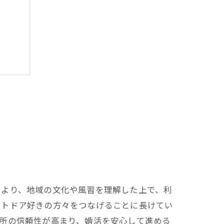
方
により、地域の文化や風習を理解した上で、利
ウトドア好きの方々をつなげることに長けてい
所の信頼性が高まり、婚活を安心して進める