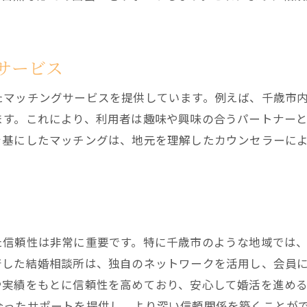
自分に合った結婚相談所の探し方
料金だけじゃない信頼できる結婚相談所の見分け方
料金体系の透明性を確認する
サービス
信頼性を示す口コミと評価
たマッチングサービスを提供しています。例えば、千歳市
カウンセラーとの相性を確認する
ます。これにより、利用者は趣味や興味の合うパートナー
サービス内容の比較と検討
を基にしたマッチングは、地元を理解したカウンセラーに
相談所の実績を調べる
長期的なサポート体制を確認
結婚相談所の評判を見極めるための5つのチェックポイン
利用者の声を集める方法
た信頼性は非常に重要です。特に千歳市のような地域では
公開実績と成功事例の確認
着した結婚相談所は、独自のネットワークを活用し、会員
相談所の運営方針を理解する
や実績をもとに信頼性を高めており、安心して婚活を進め
第三者機関の評価を参考にする
合ったサポートを提供し、より深い信頼関係を築くことが