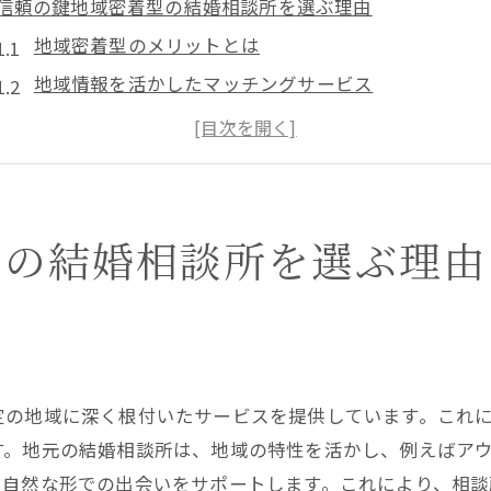
信頼の鍵地域密着型の結婚相談所を選ぶ理由
地域密着型のメリットとは
地域情報を活かしたマッチングサービス
地域に根ざした信頼性の重要性
地域限定のイベントや活動を活用する
地域のニーズに応えた柔軟な対応
地域密着型相談所の具体的な選び方
型の結婚相談所を選ぶ理由
千歳市で理想のパートナーを探すための結婚相談所の選び
千歳市の結婚相談所の特徴を知る
理想のパートナー像を明確にする方法
相談所の選定基準を設定する
定の地域に深く根付いたサービスを提供しています。これ
相談所選びの成功事例を学ぶ
す。地元の結婚相談所は、地域の特性を活かし、例えばア
無料相談を活用した事前調査
、自然な形での出会いをサポートします。これにより、相談