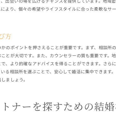
り、出会いの場を広げるチャンスを提供しています。地域
成功事例から学ぶ婚活テクニック
れにより、個々の希望やライフスタイルに合った柔軟なサ
フォローアップの利用法
定期的な振り返りで改善を図る
実績豊富な結婚相談所が提供する安心のサポート体制
び方
豊富な実績がもたらす安心感
つかのポイントを押さえることが重要です。まず、相談所
専任カウンセラーのサポート内容
ぶことが大切です。また、カウンセラーの質も重要です。
緊急対応が可能なサポート体制
とで、より的確なアドバイスを得ることができます。さら
個別ケースに応じたカスタマイズ
ている相談所を選ぶことで、安心して婚活に集中できます。
出しましょう。
メンタルサポートの重要性
継続的なサポートの効果
千歳市での婚活を成功させるための結婚相談所の選び方ガ
ートナーを探すための結婚
初めての方への結婚相談所利用ガイド
相談所比較時のチェックリスト