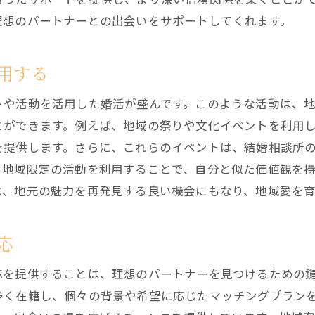
信頼性を支える資格や認証
理想のパートナーとの出会いをサポートしてくれます。
評判を左右する要因を分析
千歳市における結婚相談所のサービス内容の違いを理解す
用する
一般的なサービスと独自サービスの比較
トや活動を活用した婚活が盛んです。このような活動は、
地域特化型プランの特徴
とができます。例えば、地域の祭りや文化イベントを利用
イベントやセミナーの活用法
を提供します。さらに、これらのイベントは、結婚相談所
カスタマイズ可能なサービスの利点
。地域限定の活動を利用することで、自分と似た価値観を
オンラインサポートの有無を確認
は、地元の魅力を再発見する良い機会にもなり、地域愛を
サービス内容を決める際の注意点
成功率を上げる結婚相談所の活用法とは
応
初回カウンセリングを活かす方法
応を提供することは、理想のパートナーを見つけるための
コミュニケーションの重要性
多く在籍し、個々の背景や希望に応じたマッチングプラン
自己分析を通じた婚活の進め方