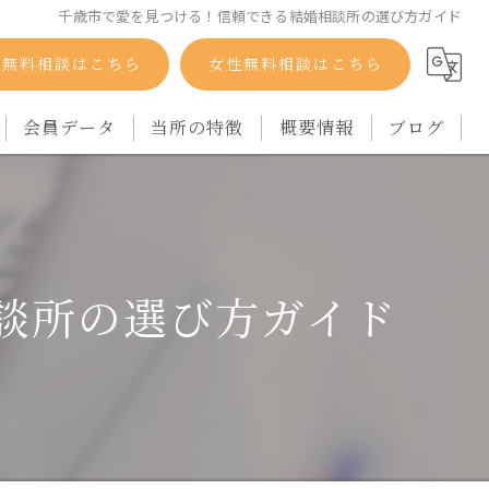
千歳市で愛を見つける！信頼できる結婚相談所の選び方ガイド
性無料相談はこちら
女性無料相談はこちら
会員データ
当所の特徴
概要情報
ブログ
自衛隊
コラム
バツイチ
談所の選び方ガイド
シングルマザー
再婚
アラフォー