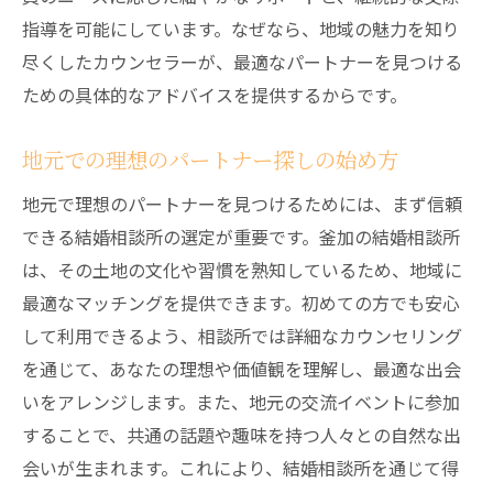
強化
指導を可能にしています。なぜなら、地域の魅力を知り
長続きする関係を築くための心がけ
尽くしたカウンセラーが、最適なパートナーを見つける
相談所のサポートと共に成長するパートナ
ための具体的なアドバイスを提供するからです。
ーシップ
新たな一歩を踏み出すための結婚相談所の活用
地元での理想のパートナー探しの始め方
法
地元で理想のパートナーを見つけるためには、まず信頼
第一歩を踏み出すための心構え
できる結婚相談所の選定が重要です。釜加の結婚相談所
相談所の活用法を最大限に引き出す
は、その土地の文化や習慣を熟知しているため、地域に
結婚相談所で始める新しい出会いの旅
最適なマッチングを提供できます。初めての方でも安心
して利用できるよう、相談所では詳細なカウンセリング
未来を見据えた具体的な行動計画
を通じて、あなたの理想や価値観を理解し、最適な出会
相談所のプロと共に歩む新たな人生のステ
いをアレンジします。また、地元の交流イベントに参加
ージ
することで、共通の話題や趣味を持つ人々との自然な出
交際指導を通じて得る新たな可能性
会いが生まれます。これにより、結婚相談所を通じて得
結婚相談所が真剣な交際を求めるあなたにとっ