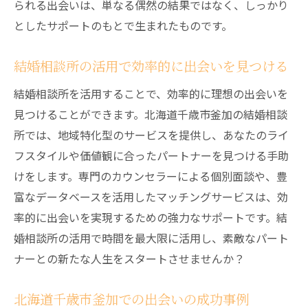
られる出会いは、単なる偶然の結果ではなく、しっかり
ての心強いパートナー
としたサポートのもとで生まれたものです。
誠実な出会いをサポートするプロフェッシ
ョナル
結婚相談所の活用で効率的に出会いを見つける
相談所のスタッフによる心強いサポート
結婚相談所を活用することで、効率的に理想の出会いを
あなたの理想を現実にするための伴走者
見つけることができます。北海道千歳市釜加の結婚相談
信頼できる相談所の選び方
所では、地域特化型のサービスを提供し、あなたのライ
真剣な交際を実現するためのアドバイス
フスタイルや価値観に合ったパートナーを見つける手助
あなたの交際を成功に導く相談所の役割
けをします。専門のカウンセラーによる個別面談や、豊
富なデータベースを活用したマッチングサービスは、効
北海道千歳市釜加の結婚相談所で理想のパート
率的に出会いを実現するための強力なサポートです。結
ナーを見つける秘訣
婚相談所の活用で時間を最大限に活用し、素敵なパート
理想のパートナーを引き寄せるポイント
ナーとの新たな人生をスタートさせませんか？
結婚相談所での出会いを楽しむ方法
釜加でのパートナー探しにおける成功要因
北海道千歳市釜加での出会いの成功事例