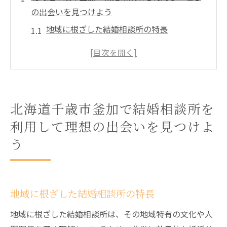
の出会いを見つけよう
地域に根ざした結婚相談所の特長
馴染みある環境での安心感を活かした出会
い
釜加の結婚相談所が提供するサポートとは
地元での理想のパートナー探しの始め方
北海道千歳市釜加で結婚相談所を
結婚相談所の活用で効率的に出会いを見つ
利用して理想の出会いを見つけよ
ける
う
北海道千歳市釜加での出会いの成功事例
地域密着型の結婚相談所が提供する交際指導の
魅力とは
地域に根ざした結婚相談所の特長
釜加ならではの交際指導の特長
個別サポートで理想の関係を築く秘訣
地域に根ざした結婚相談所は、その地域特有の文化や人