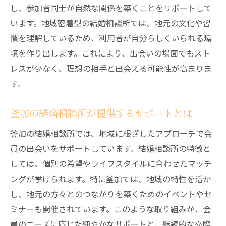
し、参加者同士が自然な関係を築くことをサポートして
会いをサポート
います。地域密着型の結婚相談所では、地元の文化や習
希望を叶えるためのカウンセリング
慣を理解しているため、利用者が自分らしくいられる環
個別に最適化されたマッチングサービス
境を作り出します。これにより、出会いの場面でもスト
あなたに合ったパートナー像の描き方
レスが少なく、理想の相手と出会える可能性が高まりま
地域に根差したネットワークの活用法
す。
相談所が提供する出会いの機会を活かす
釜加の結婚相談所が提供するサポートとは
希望を現実にするための具体的なステップ
結婚相談所の交際指導で充実したパートナーシ
釜加の結婚相談所では、地域に根ざしたアプローチで会
ップを築く方法
員の出会いをサポートしています。結婚相談所の特徴と
互いの価値観を尊重するためのアプローチ
しては、個別の希望やライフスタイルに合わせたマッチ
ングが挙げられます。特に釜加では、地域の特性を活か
コミュニケーションの改善方法
し、地元の方々とのつながりを築くためのイベントやセ
パートナーとの信頼関係を築くための基礎
ミナーも開催されています。このような取り組みが、会
相談所の指導を活用したパートナーシップ
員のニーズに応じた細やかなサポートと、継続的な交際