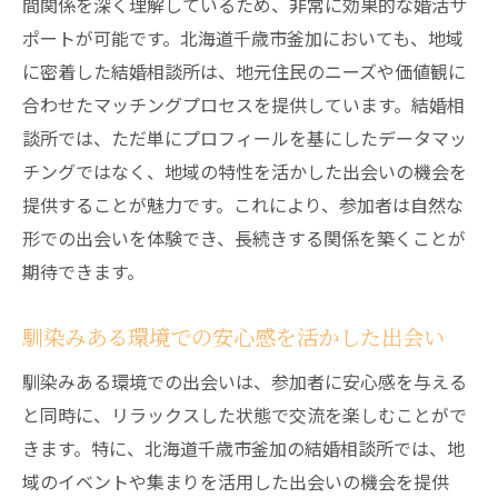
間関係を深く理解しているため、非常に効果的な婚活サ
地域密着型の利点を生かした交際指導
ポートが可能です。北海道千歳市釜加においても、地域
充実した指導プログラムの内容紹介
に密着した結婚相談所は、地元住民のニーズや価値観に
交際指導を通じた人間関係の深め方
合わせたマッチングプロセスを提供しています。結婚相
相談所のプロフェッショナルが伝授する交
談所では、ただ単にプロフィールを基にしたデータマッ
際テクニック
チングではなく、地域の特性を活かした出会いの機会を
結婚相談所で学ぶ自分らしい関係の築き方とそ
提供することが魅力です。これにより、参加者は自然な
の効果
形での出会いを体験でき、長続きする関係を築くことが
自己理解を深めるためのステップ
期待できます。
自分らしさを大切にした交際のコツ
馴染みある環境での安心感を活かした出会い
共に歩むためのコミュニケーション術
結婚相談所で培う関係構築スキル
馴染みある環境での出会いは、参加者に安心感を与える
理想の関係を育むための心構え
と同時に、リラックスした状態で交流を楽しむことがで
きます。特に、北海道千歳市釜加の結婚相談所では、地
交際指導がもたらすポジティブな変化
域のイベントや集まりを活用した出会いの機会を提供
釜加での結婚相談所があなたの希望に合った出