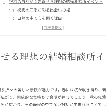
祝梅の自然が引き寄せる理想の結婚相談所イベント
祝梅の四季が彩る出会いの場
自然の中で心を開く理由
結婚相談所イベントの魅力を引き出す自然環境
祝梅で感じる北国の風情と出会い
自然と触れ合うことで深まる絆
豊かな自然が織りなす理想の出会い
寄せる理想の結婚相談所イ
結婚相談所イベントで見つける北国の幸せ
北国ならではの出会いの魅力
結婚相談所が提供する特別な出会いの場
北海道の風土が生む特別な瞬間
四季折々の美しい景観が魅力です。春には桜が咲き誇り、
地域に根ざしたイベントの醍醐味
が広がり、開放的な気持ちで会話が弾むでしょう。秋の紅
結婚相談所が支える北国の幸せな出会い
景色が広がり、その静寂の中で深い対話が生まれることで