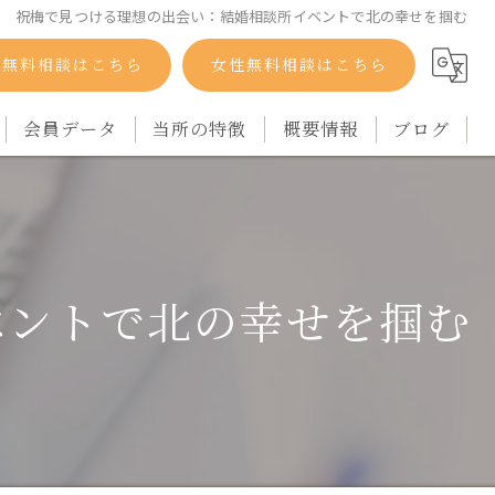
祝梅で見つける理想の出会い：結婚相談所イベントで北の幸せを掴む
性無料相談はこちら
女性無料相談はこちら
会員データ
当所の特徴
概要情報
ブログ
自衛隊
コラム
バツイチ
ベントで北の幸せを掴む
シングルマザー
再婚
アラフォー