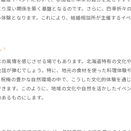
祝梅で感じる人々の優しさと温もり
より深い関係を築く基盤となるのです。さらに、四季折々
参加者同士が築く信頼関係の大切さ
い体験となります。これにより、結婚相談所が主催するイ
結婚相談所イベント参加で掴む新たな幸せ
参加者の幸せを支える結婚相談所の取り組み
い
イベントがもたらす信頼のネットワーク
結婚相談所が提供する新たな出会いの可能性
はの風情を感じさせる場でもあります。北海道特有の文化
イベント参加で得られる自己成長と喜び
会話が弾むでしょう。特に、地元の食材を使った料理体験
新たな幸せの形を見つけるために
。祝梅の豊かな自然環境の中で、こうした文化的体験を通
結婚相談所が描く未来の幸せな出会い
できます。このように、地域の文化や自然を活かしたイベ
味あるものにします。
祝梅で体験する結婚相談所イベントの特長
祝梅ならではの特別なイベント体験
結婚相談所が厳選した出会いの場
参加者に嬉しい特典が充実