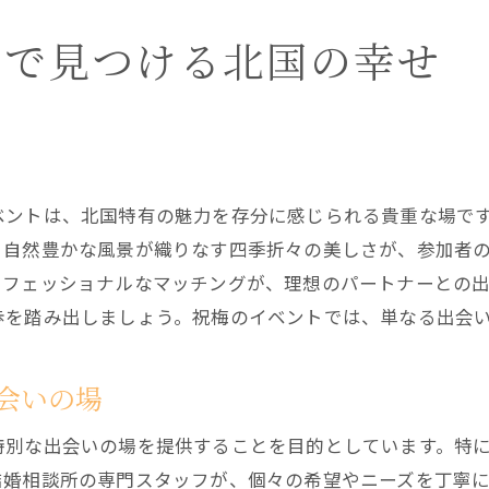
結婚相談所が提供する多様なサポート
トで見つける北国の幸せ
幸せな未来を創るためのパートナー選び
祝梅での出会いを通じて見つかる幸せ
結婚相談所が描く祝梅での幸せ探しの旅
ベントは、北国特有の魅力を存分に感じられる貴重な場で
、自然豊かな風景が織りなす四季折々の美しさが、参加者
ロフェッショナルなマッチングが、理想のパートナーとの
歩を踏み出しましょう。祝梅のイベントでは、単なる出会
会いの場
特別な出会いの場を提供することを目的としています。特
結婚相談所の専門スタッフが、個々の希望やニーズを丁寧