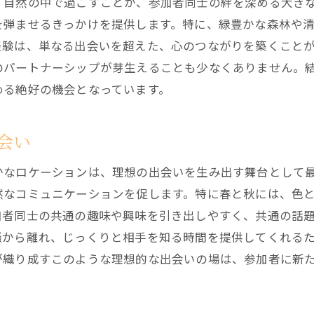
、自然の中で過ごすことが、参加者同士の絆を深める大き
地域の特色を活かしたイベント内容
を弾ませるきっかけを提供します。特に、緑豊かな森林や
他にはないユニークな出会いの仕掛け
経験は、単なる出会いを超えた、心のつながりを築くこと
のパートナーシップが芽生えることも少なくありません。
参加者の心に響くイベントの特長
める絶好の機会となっています。
北の地で叶える理想の出会い結婚相談所
北国の地で見つける理想のパートナー
会い
結婚相談所が提供する出会いの新しい形
祝梅で実現する夢のような出会い
かなロケーションは、理想の出会いを生み出す舞台として
地域の魅力を生かした出会いの企画
然なコミュニケーションを促します。特に春と秋には、色
加者同士の共通の趣味や興味を引き出しやすく、共通の話
結婚相談所が導く未来の可能性
騒から離れ、じっくりと相手を知る時間を提供してくれる
北海道の地で紡ぐ新たな出会いのストーリー
が織り成すこのような理想的な出会いの場は、参加者に新
結婚相談所で始める祝梅での幸せ探し
祝梅での幸せ探しをサポートする結婚相談所
新たな出会いを見つける第一歩