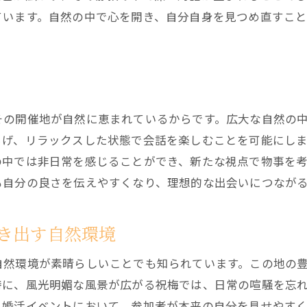
イベントを通じて知る北国の温かさ
ています。自然の中で心を開き、自分自身を見つめ直すこ
北海道千歳市祝梅の結婚相談所イベントの魅力
地元の魅力を最大限に活用したイベント
祝梅の文化と伝統が息づく出会い
市内の魅力が凝縮されたマッチングイベント
その開催地が自然に恵まれているからです。広大な自然の
地域密着型イベントで見つける真実の愛
らげ、リラックスした状態で会話を楽しむことを可能にし
祝梅の風景が生む出会いのチャンス
の中では非日常を感じることができ、新たな視点で物事を
結婚相談所が作り出す魅力的な出会いの場
も自分の良さを伝えやすくなり、理想的な出会いにつなが
心温まる出会いが待つ結婚相談所イベント
参加者の心を癒すイベントの雰囲気
き出す自然環境
ホスピタリティ溢れるスタッフのサポート
自然環境が素晴らしいことでも知られています。この地の
結婚相談所が提供する安心の出会い
特に、風光明媚な風景が広がる祝梅では、日常の喧騒を忘
温かい雰囲気が育む自然なコミュニケーション
る婚活イベントにおいて、参加者が本来の自分を見せやす