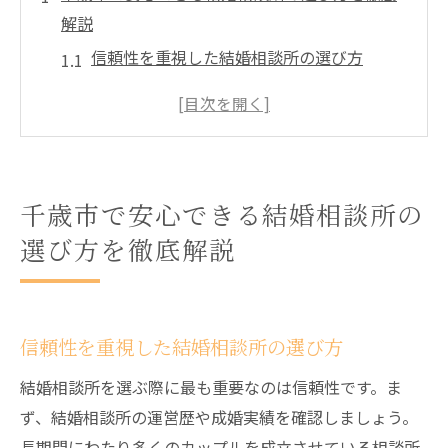
解説
信頼性を重視した結婚相談所の選び方
サービス内容を比較して選ぶポイント
口コミと評判のチェック方法
料金体系の透明性を確認する方法
担当カウンセラーの質と対応の確認
千歳市で安心できる結婚相談所の
初回カウンセリングで確認すべきポイント
選び方を徹底解説
信頼性の高い千歳市の結婚相談所を見極めるポ
イント
過去の成婚実績を確認する方法
信頼性を重視した結婚相談所の選び方
登録会員数と活動状況のチェック
結婚相談所を選ぶ際に最も重要なのは信頼性です。ま
定期的なイベントやパーティーの有無
ず、結婚相談所の運営歴や成婚実績を確認しましょう。
カウンセリング体制の充実度
長期間にわたり多くのカップルを成立させている相談所