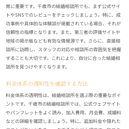
千歳市で結婚相談所を利用する利点と注意点
常に重要です。千歳市の結婚相談所でも、まず公式サイ
トやSNSでのレビューをチェックしましょう。特に、成
地元での活動のメリット
功事例や具体的な体験談が掲載されている場合、それが
結婚相談所の選び方と注意点
信頼性の指標となります。また、第三者の評価サイトや
サービス利用前に確認すべき事項
地域の掲示板なども有効な情報源です。さらに、直接相
トラブルを避けるためのポイント
談所に訪問し、スタッフの対応や相談所の雰囲気を把握
利用者の実際の体験談を参考にする
することも大切です。これにより、自分に合った結婚相
安心して利用するための事前準備
談所を見つけやすくなります。
結婚相談所を千歳市で選ぶときに重視すべき信
頼性
料金体系の透明性を確認する方法
信頼できる結婚相談所の特徴
料金体系の透明性は、結婚相談所を選ぶ際の重要なポイ
実績と契約内容の確認方法
ントです。千歳市の結婚相談所では、公式ウェブサイト
カウンセラーの対応力と信頼性のチェック
やパンフレットをよく読み、加入費用、月会費、成婚料
などの詳細を確認しましょう。特に、追加料金や隠れた
サービス提供の透明性