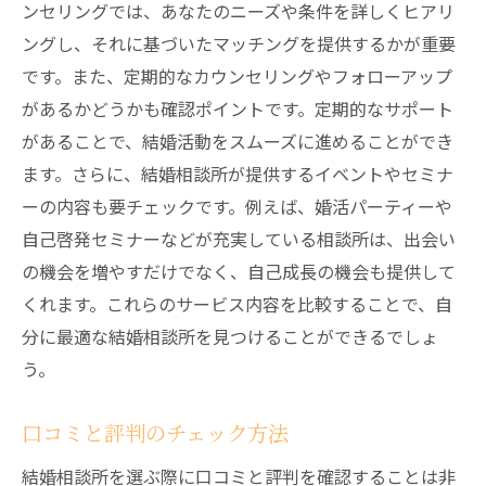
ンセリングでは、あなたのニーズや条件を詳しくヒアリ
オプションサービスの内容と費用
ングし、それに基づいたマッチングを提供するかが重要
料金に含まれるサービスの範囲
です。また、定期的なカウンセリングやフォローアップ
があるかどうかも確認ポイントです。定期的なサポート
キャンペーンや割引制度の有無
があることで、結婚活動をスムーズに進めることができ
料金体系の透明性とその確認方法
ます。さらに、結婚相談所が提供するイベントやセミナ
口コミで評判の良い千歳市の結婚相談所を探す
ーの内容も要チェックです。例えば、婚活パーティーや
方法
自己啓発セミナーなどが充実している相談所は、出会い
インターネットでの口コミサイトの活用
の機会を増やすだけでなく、自己成長の機会も提供して
実際の利用者の声を聞く方法
くれます。これらのサービス内容を比較することで、自
SNSでの評判の確認と活用
分に最適な結婚相談所を見つけることができるでしょ
信頼できる口コミ情報の見極め方
う。
結婚相談所の公式サイトやブログのチェッ
口コミと評判のチェック方法
ク
友人や知人からの紹介や口コミ
結婚相談所を選ぶ際に口コミと評判を確認することは非