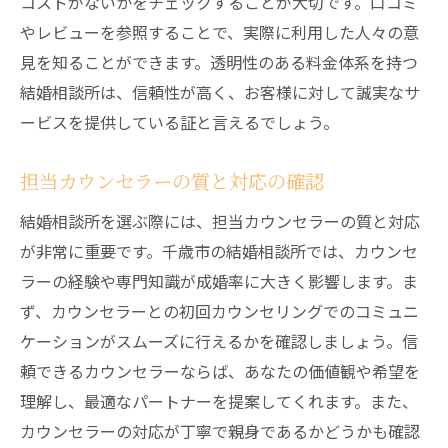
コストがないかをチェックすることが大切です。口コミ
第三者の評価を参考にする方法
やレビューを参照することで、実際に利用した人々の意
長期的なサポート体制の確認
見を知ることができます。透明性のある料金体系を持つ
千歳市の結婚相談所で安心して利用できるおす
結婚相談所は、信頼性が高く、お客様に対して誠実なサ
すめポイント
ービスを提供している証と言えるでしょう。
初回カウンセリングの重要性
信頼できるカウンセラーの見極め方
担当カウンセラーの質と対応の確認
サービス内容の充実度を確認
結婚相談所を選ぶ際には、担当カウンセラーの質と対応
料金体系の明確化と納得のいく契約
が非常に重要です。千歳市の結婚相談所では、カウンセ
成婚実績と成功事例の確認
ラーの経験や専門知識が成婚率に大きく影響します。ま
ず、カウンセラーとの初回カウンセリングでのコミュニ
安心して利用するためのサポート体制
ケーションがスムーズに行えるかを確認しましょう。信
頼できるカウンセラーならば、あなたの価値観や希望を
理解し、最適なパートナーを提案してくれます。また、
カウンセラーの対応が丁寧で親身であるかどうかも確認