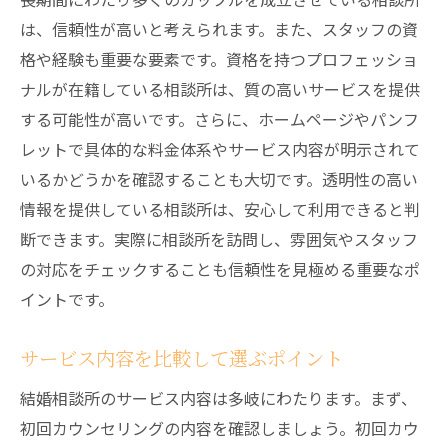
契約内容とサポート体制の確認
は、信頼性が高いと考えられます。また、スタッフの資
第三者機関の評価や認定をチェック
格や経験も重要な要素です。資格を持つプロフェッショ
地域密着型の千歳市の結婚相談所の魅力とは
ナルが在籍している相談所は、質の高いサービスを提供
地元ならではのアットホームな雰囲気
する可能性が高いです。さらに、ホームページやパンフ
レットで具体的な料金体系やサービス内容が明示されて
地域の特性に応じたマッチング法
いるかどうかを確認することも大切です。透明性の高い
地元の情報に精通したカウンセラーの存在
情報を提供している相談所は、安心して利用できると判
安心できる地域ネットワークの活用
断できます。実際に相談所を訪問し、雰囲気やスタッフ
地域イベントとの連携と参加のメリット
の対応をチェックすることも信頼性を見極める重要なポ
地元の結婚相談所だからこそのサポート体
イントです。
制
千歳市の結婚相談所の料金体系とサービス内容
サービス内容を比較して選ぶポイント
を比較
結婚相談所のサービス内容は多岐にわたります。まず、
初期費用と月額料金の比較
初回カウンセリングの内容を確認しましょう。初回カウ
成婚料の有無とその金額