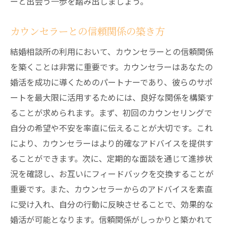
ーと出会う一歩を踏み出しましょう。
初回カウンセリングでのポイント
カウンセラーとの信頼関係の築き方
プロフィール作成の具体的なアドバイス
デートプランの立て方と実行
結婚相談所の利用において、カウンセラーとの信頼関係
カウンセリングを活かして成婚を目指す
を築くことは非常に重要です。カウンセラーはあなたの
婚活を成功に導くためのパートナーであり、彼らのサポ
結婚相談所の利用を継続するコツ
ートを最大限に活用するためには、良好な関係を構築す
結婚相談所を活用して千歳市で理想のパートナ
ることが求められます。まず、初回のカウンセリングで
ーと出会うための方法
自分の希望や不安を率直に伝えることが大切です。これ
結婚相談所のパートナー紹介システム
により、カウンセラーはより的確なアドバイスを提供す
理想の相手に出会うための自己分析
ることができます。次に、定期的な面談を通じて進捗状
効果的なコミュニケーションの取り方
況を確認し、お互いにフィードバックを交換することが
デートの際のアドバイス
重要です。また、カウンセラーからのアドバイスを素直
成婚に至るまでの過程
に受け入れ、自分の行動に反映させることで、効果的な
婚活が可能となります。信頼関係がしっかりと築かれて
結婚相談所のイベントや活動を活用する