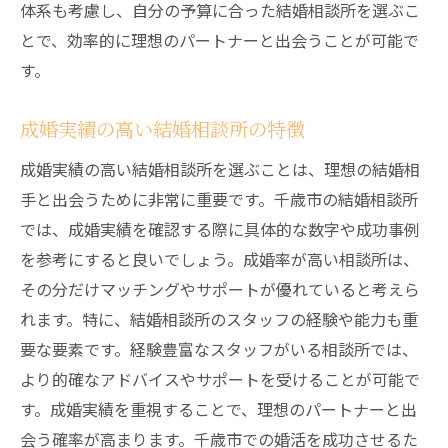
体系も考慮し、自分の予算に合った結婚相談所を選ぶこ
口コミやレビューを確認する方法
とで、効率的に理想のパートナーと出会うことが可能で
結婚相談所の料金体系を比較する
す。
カウンセリングサービスの充実度をチェッ
成婚実績の高い結婚相談所の特徴
ク
成婚実績の確認方法
成婚実績の高い結婚相談所を選ぶことは、理想の結婚相
契約前の注意点と対策
手と出会うために非常に重要です。千歳市の結婚相談所
では、成婚実績を確認する際に具体的な数字や成功事例
結婚相談所を活用して千歳市で理想の結婚生活
を参考にすると良いでしょう。成婚率が高い相談所は、
を実現する秘訣
その分だけマッチングやサポートが優れていると考えら
理想の結婚生活を描くためのワークショッ
れます。特に、結婚相談所のスタッフの経験や能力も重
プ
要な要素です。経験豊富なスタッフがいる相談所では、
結婚相談所のサポートを最大限に活かす
より的確なアドバイスやサポートを受けることが可能で
成婚後のライフプランニング
す。成婚実績を重視することで、理想のパートナーと出
結婚後の夫婦関係を築くためのアドバイス
会う確率が高まります。千歳市での婚活を成功させるた