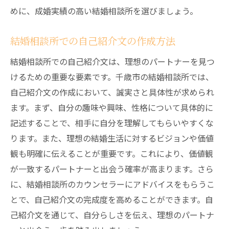
千歳市での新生活スタートガイド
めに、成婚実績の高い結婚相談所を選びましょう。
アフターケアサービスの利用法
結婚相談所での自己紹介文の作成方法
千歳市で理想の結婚生活を送るための結婚相談
所の選び方
結婚相談所での自己紹介文は、理想のパートナーを見つ
結婚相談所選びのチェックリスト
けるための重要な要素です。千歳市の結婚相談所では、
成婚実績が高い相談所の見つけ方
自己紹介文の作成において、誠実さと具体性が求められ
ます。まず、自分の趣味や興味、性格について具体的に
相性の良いカウンセラーに出会う方法
記述することで、相手に自分を理解してもらいやすくな
複数の結婚相談所を比較するポイント
ります。また、理想の結婚生活に対するビジョンや価値
結婚相談所の見学や相談会に参加するメリ
観も明確に伝えることが重要です。これにより、価値観
ット
が一致するパートナーと出会う確率が高まります。さら
事前に確認すべき契約内容
に、結婚相談所のカウンセラーにアドバイスをもらうこ
結婚相談所を使って千歳市で理想の結婚生活を
とで、自己紹介文の完成度を高めることができます。自
始めるためのステップ
己紹介文を通じて、自分らしさを伝え、理想のパートナ
結婚相談所利用開始までの流れ