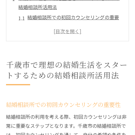
結婚相談所活用法
結婚相談所での初回カウンセリングの重要
性
千歳市の結婚相談所の選び方
成婚実績の高い結婚相談所の特徴
結婚相談所での自己紹介文の作成方法
千歳市で理想の結婚生活をスター
カウンセラーとの信頼関係の築き方
トするための結婚相談所活用法
結婚相談所の活用ステップ
結婚相談所を利用して千歳市で理想のパートナ
ーを見つける方法
結婚相談所での初回カウンセリングの重要性
効果的な自己紹介文のポイント
結婚相談所の利用を考える際、初回カウンセリングは非
理想のパートナー条件の明確化
常に重要なステップとなります。千歳市の結婚相談所で
デートアレンジのコツとポイント
は、初回カウンセリングを通して、自分の希望や条件を