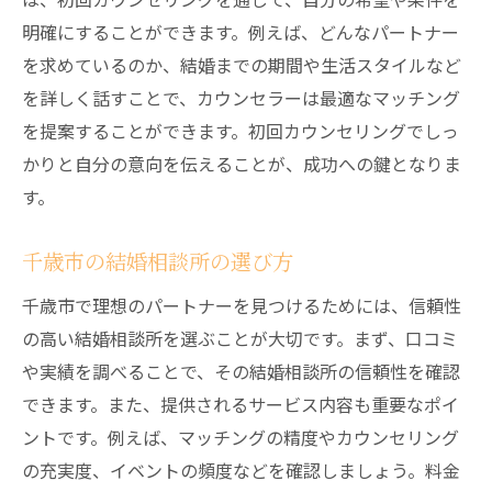
カウンセラーのアドバイスを活かす方法
明確にすることができます。例えば、どんなパートナー
成婚に至るまでのステップ
を求めているのか、結婚までの期間や生活スタイルなど
千歳市でのデートスポット紹介
を詳しく話すことで、カウンセラーは最適なマッチング
千歳市の結婚相談所で理想の結婚相手を見つけ
を提案することができます。初回カウンセリングでしっ
るためのポイント
かりと自分の意向を伝えることが、成功への鍵となりま
結婚相談所利用者の成功事例
す。
理想の結婚相手の特徴を見極める方法
千歳市の結婚相談所の選び方
プロフィール写真の撮り方と活用法
デートの際のマナーとエチケット
千歳市で理想のパートナーを見つけるためには、信頼性
の高い結婚相談所を選ぶことが大切です。まず、口コミ
仲介カウンセラーとのコミュニケーション
や実績を調べることで、その結婚相談所の信頼性を確認
アフターフォローサービスの活用法
できます。また、提供されるサービス内容も重要なポイ
信頼できる千歳市の結婚相談所を選ぶためのガ
ントです。例えば、マッチングの精度やカウンセリング
イドライン
の充実度、イベントの頻度などを確認しましょう。料金
信頼性の高い結婚相談所の特徴