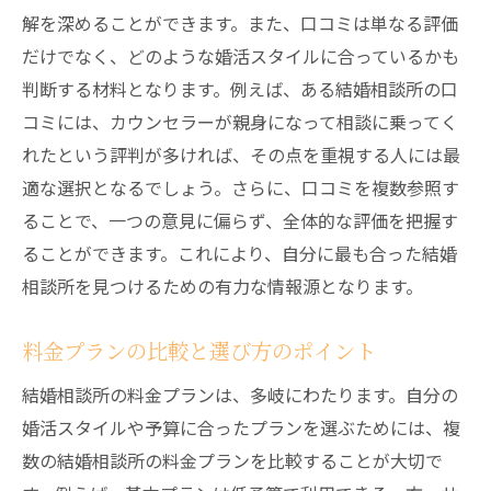
北海道でおすすめの結婚相談所特徴と料金プラ
解を深めることができます。また、口コミは単なる評価
ンを比較
だけでなく、どのような婚活スタイルに合っているかも
判断する材料となります。例えば、ある結婚相談所の口
人気の結婚相談所の特徴を紹介
コミには、カウンセラーが親身になって相談に乗ってく
料金プランの違いと選び方
れたという評判が多ければ、その点を重視する人には最
無料カウンセリングの利用法
適な選択となるでしょう。さらに、口コミを複数参照す
成婚までのサポート体制を比較
ることで、一つの意見に偏らず、全体的な評価を把握す
特典やキャンペーン情報の活用
ることができます。これにより、自分に最も合った結婚
口コミや評判を元にした選び方
相談所を見つけるための有力な情報源となります。
結婚相談所を通じて北海道で理想の結婚相手を
見つけるステップ
料金プランの比較と選び方のポイント
結婚相談所登録から成婚までの流れ
結婚相談所の料金プランは、多岐にわたります。自分の
理想の相手と出会うためのステップ
婚活スタイルや予算に合ったプランを選ぶためには、複
デートの進め方と注意点
数の結婚相談所の料金プランを比較することが大切で