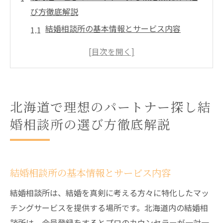
び方徹底解説
結婚相談所の基本情報とサービス内容
北海道内の結婚相談所の特徴比較
口コミと評判を参考にした選び方
料金プランの比較と選び方のポイント
カウンセラーの質を見極める方法
北海道で理想のパートナー探し結
結婚相談所の選び方で注意すべきこと
婚相談所の選び方徹底解説
結婚相談所を利用して北海道で運命の出会いを
叶える方法
結婚相談所の活用法と成功事例
結婚相談所の基本情報とサービス内容
プロフィール作成のポイント
結婚相談所は、結婚を真剣に考える方々に特化したマッ
初対面での印象を良くするコツ
チングサービスを提供する場所です。北海道内の結婚相
デートプランの立て方とアドバイス
談所は、会員登録をするとプロのカウンセラーが一対一