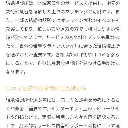
結婚相談所は、地域密着型のサービスを提供し、地元の
理想のパートナー像を明確にする方法
文化や風習を理解した上でのマッチングが可能です。ま
結婚相談所との初回面談の流れ
た、一部の結婚相談所ではオンライン面談やイベントも
プロフィール写真の撮影とコツ
充実しており、忙しい方や遠方の方でも利用しやすい環
境が整っています。サービス内容や料金プランも異なる
自分磨きの方法とその重要性
ため、自分の希望やライフスタイルに合った結婚相談所
結婚相談所に期待することと現実
を選ぶことが重要です。各相談所の評判や口コミを参考
結婚相談所のサービス内容と北海道での活用法
にすることで、自分に最適な相談所を見つける手助けに
結婚相談所の基本的なサービスとは
なります。
北海道内で利用できる特典とサービス
イベントやパーティーの活用法
口コミと評判を参考にした選び方
結婚相談所のサポート体制を理解する
結婚相談所を選ぶ際には、口コミと評判を参考にするこ
カウンセリングサービスの利用法
とが非常に重要です。インターネット上のレビューサイ
結婚相談所のサービスを最大限に活用する
トやSNSなどで、実際に利用した人々の声を確認するこ
方法
とで、具体的なサービス内容やサポート体制について理