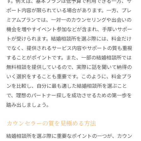
す。例えば、基本プランは低予算で利用できる一方、サ
パートナーとの信頼関係を築く方法
ポート内容が限られている場合があります。一方、プレ
結婚相談所のサポートを活用するコツ
ミアムプランでは、一対一のカウンセリングや出会いの
成婚後のアフターサポートとその利用
機会を増やすイベント参加などが含まれ、手厚いサポー
北海道の結婚相談所を選ぶ際の重要なポイント
トが受けられます。結婚相談所を選ぶ際には、料金だけ
と成功事例
でなく、提供されるサービス内容やサポートの質も重視
信頼できる結婚相談所の見極め方
することがポイントです。また、一部の結婚相談所では
成功事例から学ぶ結婚相談所の選び方
無料相談を提供しているので、実際に話を聞いて納得の
料金とサービス内容の比較ポイント
いく選択をすることも重要です。このように、料金プラ
ンを比較し、自分に最も適した結婚相談所を選ぶこと
カウンセラーの質を確認する方法
で、理想のパートナー探しを成功させるための第一歩を
成婚率の高い結婚相談所を選ぶコツ
踏み出しましょう。
成功事例に基づく結婚相談所の選び方
カウンセラーの質を見極める方法
結婚相談所を選ぶ際に重要なポイントの一つが、カウン