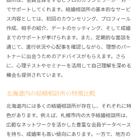
コミュニケーションを円滑にする方法
でサポートしてくれます。結婚相談所の基本的なサービ
結婚相談所を利用する際の心構え
ス内容としては、初回のカウンセリング、プロフィール
結婚相談所の選び方北海道内でのおすすめポイ
作成、相手の紹介、デートのセッティング、そして成婚
ント
までのサポートが挙げられます。また、定期的な面談を
地元に密着した結婚相談所の利点
通じて、進行状況や心配事を確認しながら、理想のパー
トナーに出会うためのアドバイスがもらえます。さら
オンライン相談所との違いと選び方
に、心理テストやセミナーを活用して自己理解を深める
北海道の地域特性を活かした選び方
機会も提供されています。
アフターサポートの充実度をチェック
成婚率の高い結婚相談所を見極める
北海道内の結婚相談所の特徴比較
結婚相談所の選び方で失敗しないためのポ
北海道内には多くの結婚相談所が存在し、それぞれに特
イント
色があります。例えば、札幌市内の大手結婚相談所は、
北海道の結婚相談所で理想のパートナーと出会
広範なネットワークを活かした豊富な会員データベース
うための準備
を持ち、成婚率も高い傾向にあります。一方で、地方の
結婚相談所を利用する前に準備すること