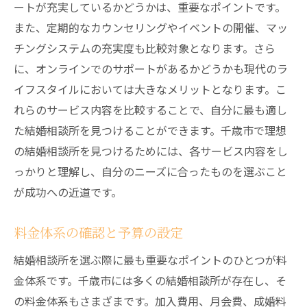
ートが充実しているかどうかは、重要なポイントです。
ート
また、定期的なカウンセリングやイベントの開催、マッ
結婚相談所のデメリット：費用と時間の面
チングシステムの充実度も比較対象となります。さら
から
に、オンラインでのサポートがあるかどうかも現代のラ
他の出会いの場との比較
イフスタイルにおいては大きなメリットとなります。こ
結婚相談所を利用する際の注意点
れらのサービス内容を比較することで、自分に最も適し
た結婚相談所を見つけることができます。千歳市で理想
メリットを最大限に引き出す方法
の結婚相談所を見つけるためには、各サービス内容をし
デメリットを軽減する工夫
っかりと理解し、自分のニーズに合ったものを選ぶこと
千歳市の結婚相談所を比較する際に注目すべき
が成功への近道です。
サービス内容
カウンセリングサービスの質と種類
料金体系の確認と予算の設定
イベントやパーティーの開催頻度
結婚相談所を選ぶ際に最も重要なポイントのひとつが料
お見合いのセッティング方法
金体系です。千歳市には多くの結婚相談所が存在し、そ
会員の活動サポート体制
の料金体系もさまざまです。加入費用、月会費、成婚料