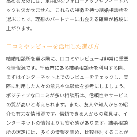
費用対効果を高めるポイント
高めるためには、定期的なフォローアップやフィードバ
ックも欠かせません。これらの特徴を持つ結婚相談所を
支払い方法とタイミングの確認
選ぶことで、理想のパートナーに出会える確率が格段に
コストパフォーマンスの良い結婚相談所
上がります。
料金に見合ったサービス内容とは
千歳市で安心して利用できる結婚相談所の選び
口コミやレビューを活用した選び方
方
結婚相談所を選ぶ際に、口コミやレビューは非常に重要
安心して利用できる結婚相談所の特徴
な情報源です。千歳市にある結婚相談所を利用する際、
プライバシー保護の徹底
まずはインターネット上でのレビューをチェックし、実
初心者でも安心のサポート体制
際に利用した人々の意見や体験談を参考にしましょう。
トラブルを避けるための注意点
ポジティブな口コミが多い相談所は、信頼性やサービス
長期的なサポートの有無
の質が高いと考えられます。また、友人や知人からの紹
介も有力な情報源です。信頼できる人からの意見は、イ
利用者の声を参考にする方法
ンターネットの情報よりも安心感があります。結婚相談
所の選定には、多くの情報を集め、比較検討することが