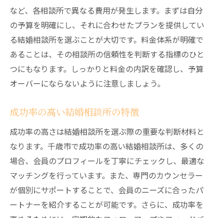
マッチングシステムの有効性
など、各相談所で異なる費用が発生します。まずは自分
アフターフォローサービスの内容
の予算を明確にし、それに合わせたプランを提供してい
信頼性が高い千歳市の結婚相談所を見極めるコ
る結婚相談所を選ぶことが大切です。料金体系が明確で
ツ
あることは、その相談所の信頼性を判断する指標のひと
つにもなります。しっかりと料金の内訳を確認し、予算
実績や認定資格の確認
オーバーにならないように注意しましょう。
第三者機関の評価をチェック
契約内容と条件の詳細確認
成功率の高い結婚相談所の特徴
無料相談の活用方法
成功率の高さは結婚相談所を選ぶ際の重要な判断材料と
過去の成功事例の確認
なります。千歳市で成功率の高い結婚相談所は、多くの
訪問して感じる直感を大事に
場合、会員のプロフィールを丁寧にチェックし、最適な
千歳市の結婚相談所の料金体系を徹底解剖
マッチングを行っています。また、専門のカウンセラー
基本料金と追加料金の内訳
が個別にサポートすることで、会員のニーズに合ったパ
料金プランの比較と選び方
ートナーを紹介することが可能です。さらに、成功率を