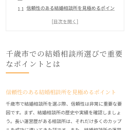
信頼性のある結婚相談所を見極めるポイン
ト
サービス内容の違いと選び方
料金体系の確認と予算の設定
成功率の高い結婚相談所の特徴
千歳市での結婚相談所選びで重要
口コミやレビューを活用した選び方
なポイントとは
カウンセラーの質とサポート体制の重要性
千歳市の結婚相談所で理想のパートナーを見つ
ける方法
信頼性のある結婚相談所を見極めるポイント
自己分析を通じた理想のパートナー像の明
確化
千歳市で結婚相談所を選ぶ際、信頼性は非常に重要な要
因です。まず、結婚相談所の歴史や実績を確認しましょ
結婚相談所のカウンセラーとの連携方法
う。長い運営歴がある相談所は、それだけ多くのカップ
効果的なプロフィール作成のコツ
ルを成功に導いてきた証です。また、結婚相談所の運営