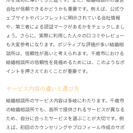
初めての出会いで成功するためのポイント
会社が信頼できるかどうかも重要です。例えば、公式ウ
お見合いから交際までのステップ
ェブサイトやパンフレットに明示されている会社情報
交際中のコミュニケーション術
や、第三者による認証マークがあるかをチェックしまし
結婚相談所利用者が語る千歳市での成功談と失
ょう。さらに、実際に利用した人々の口コミやレビュー
敗談
も大変参考になります。ポジティブな評価が多い結婚相
成功者の体験談：結婚に至るまでの道のり
談所は、信頼性が高いと考えられます。千歳市における
結婚相談所の信頼性を見極めるためには、このようなポ
失敗から学ぶ：避けるべきポイント
イントを押さえておくことが重要です。
結婚相談所利用者のリアルな声
成功の秘訣：積極的な行動と姿勢
サービス内容の違いと選び方
失敗を乗り越えるためのアドバイス
結婚相談所のサービス内容は多岐にわたります。千歳市
結婚相談所の選び方が成功に与える影響
の結婚相談所でも、各所で提供されるサービスが異なる
千歳市で結婚相談所を利用するメリットとデメ
ため、自分に合ったサービスを選ぶことが大切です。例
リット
えば、初回のカウンセリングやプロフィール作成のサポ
結婚相談所のメリット：専門家によるサポ